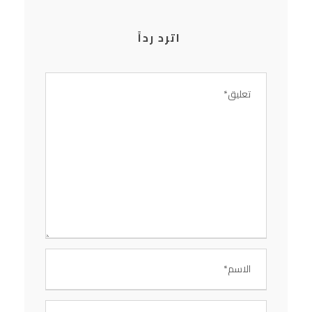
اترد رداً