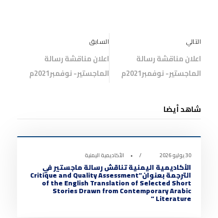
التالي
السابق
اعلان مناقشة رسالة
اعلان مناقشة رسالة
الماجستير- نوفمبر2021م
الماجستير- نوفمبر2021م
شاهد أيضا
أخبار الأكاديمية
0
30 يوليو 2026
•
الأكاديمية اليمنية
الأكاديمية اليمنية تناقش رسالة ماجستير في
الترجمة بعنوان”Critique and Quality Assessment
of the English Translation of Selected Short
Stories Drawn from Contemporary Arabic
Literature “