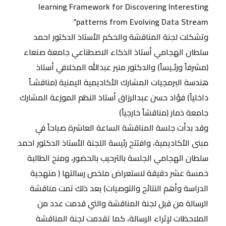
learning Framework for Discovering Interesting
patterns from Evolving Data Stream”
وتشكلت لجنة المناقشة والحكم الأستاذ الدكتور احمد
سلطان الهجامي أستاذ الذكاء الاصطناعي جامعة صنعاء
(مشرفاً ورئـيساً) والدكتور منير عبدالله المخلافي أستاذ
هندسة البرمجيات المشارك الأكاديمية اليمنية (مناقشـاً
داخلياً) فؤاد حسن عبدالرزاق أستاذ النظم الموزعة المشارك
جامعة ذمار (مناقشاً خارجياً)
وقد بدأت جلسة المناقشة الساعة العاشرة صباحاً في
مبنى الأكاديمية، وافتتح رئيسة اللجنة الأستاذ الدكتور احمد
سلطان الهجامي الجلسة بالترحيب بالحضور، ومنح الطالبة
خمسة عشر دقيقة لاستعراض ملخص رسالتها ( منهجية
الدراسة وأهم النتائج والتوصيات) بعد ذلك تمت مناقشة
الرسالة من قبل لجنة المناقشة والتي قدمت عدد من
الملاحظات لإثراء الرسالة، كما تقدمت لجنة المناقشة