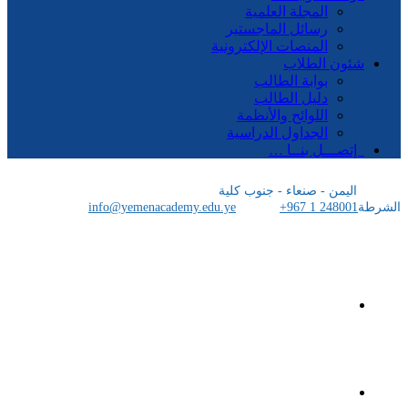
المجلة العلمية
رسائل الماجستير
المنصات الإلكترونية
شئون الطلاب
بوابة الطالب
دليل الطالب
اللوائح والأنظمة
الجداول الدراسية
إتصـــل بنــا …
اليمن - صنعاء - جنوب كلية
الشرطة
+967 1 248001
info@yemenacademy.edu.ye
الرئيسية
الأكاديمية اليمنية