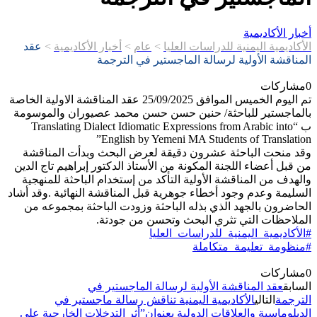
أخبار الأكاديمية
الأكاديمية اليمنية للدراسات العليا
>
عام
>
أخبار الأكاديمية
>
عقد
المناقشة الأولية لرسالة الماجستير في الترجمة
0
مشاركات
تم اليوم الخميس الموافق 25/09/2025 عقد المناقشة الاولية الخاصة
بالماجستير للباحثة/ حنين حسن حسن محمد عصيوران والموسومة
ب “Translating Dialect Idiomatic Expressions from Arabic into
English by Yemeni MA Students of Translation”
وقد منحت الباحثة عشرون دقيقة لعرض البحث وبدأت المناقشة
من قبل أعضاء اللجنة المكونة من الأستاذ الدكتور إبراهيم تاج الدين
والهدف من المناقشة الأولية التأكد من إستخدام الباحثة للمنهجية
السليمة وعدم وجود أخطاء جوهرية قبل المناقشة النهائية .وقد أشاد
الحاضرون بالجهد الذي بذله الباحثة وزودت الباحثة بمجموعه من
الملاحظات التي تثري البحث وتحسن من جودتة.
#الأكاديمية_اليمنية_للدراسات_العليا
#منظومة_تعليمة_متكاملة
0
مشاركات
السابق
عقد المناقشة الأولية لرسالة الماجستير في
الترجمة
التالي
الأكاديمية اليمنية تناقش رسالة ماجستير في
الدبلوماسية والعلاقات الدولية بعنوان”أثر التدخلات الخارجية على