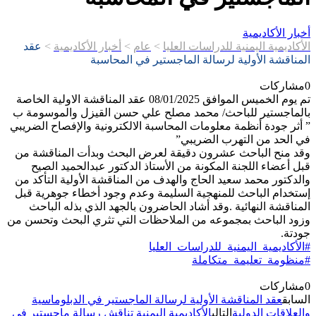
أخبار الأكاديمية
الأكاديمية اليمنية للدراسات العليا
>
عام
>
أخبار الأكاديمية
>
عقد
المناقشة الأولية لرسالة الماجستير في المحاسبة
0
مشاركات
تم يوم الخميس الموافق 08/01/2025 عقد المناقشة الاولية الخاصة
بالماجستير للباحث/ محمد مصلح علي حسن القيزل والموسومة ب
” أثر جودة أنظمة معلومات المحاسبة الالكترونية والإفصاح الضريبي
في الحد من التهرب الضريبي”
وقد منح الباحث عشرون دقيقة لعرض البحث وبدأت المناقشة من
قبل أعضاء اللجنة المكونة من الأستاذ الدكتور عبدالحميد الصيح
والدكتور محمد سعيد الحاج والهدف من المناقشة الأولية التأكد من
إستخدام الباحث للمنهجية السليمة وعدم وجود أخطاء جوهرية قبل
المناقشة النهائية .وقد أشاد الحاضرون بالجهد الذي بذله الباحث
وزود الباحث بمجموعه من الملاحظات التي تثري البحث وتحسن من
جودتة.
#الأكاديمية_اليمنية_للدراسات_العليا
#منظومة_تعليمة_متكاملة
0
مشاركات
السابق
عقد المناقشة الأولية لرسالة الماجستير في الدبلوماسية
والعلاقات الدولية
التالي
الأكاديمية اليمنية تناقش رسالة ماجستير في