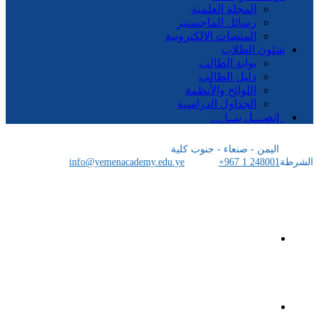
المجلة العلمية
رسائل الماجستير
المنصات الإلكترونية
شئون الطلاب
بوابة الطالب
دليل الطالب
اللوائح والأنظمة
الجداول الدراسية
إتصـــل بنــا …
اليمن - صنعاء - جنوب كلية
الشرطة
+967 1 248001
info@yemenacademy.edu.ye
الرئيسية
الأكاديمية اليمنية