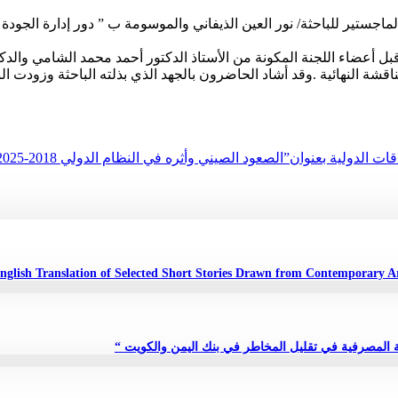
د المناقشة الاولية الخاصة بالماجستير للباحثة/ نور العين الذيفاني والموسومة ب ” د
عضاء اللجنة المكونة من الأستاذ الدكتور أحمد محمد الشامي والدكتو
اقشة النهائية .وقد أشاد الحاضرون بالجهد الذي بذلته الباحثة وزودت
لدولية بعنوان”الصعود الصيني وأثره في النظام الدولي 2018-2025م”
مة المصرفية في تقليل المخاطر في بنك اليمن والكويت “