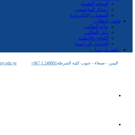
المجلة العلمية
رسائل الماجستير
المنصات الإلكترونية
شئون الطلاب
بوابة الطالب
دليل الطالب
اللوائح والأنظمة
الجداول الدراسية
إتصـــل بنــا …
اليمن - صنعاء - جنوب كلية الشرطة
+967 1 248001
my.edu.ye
الرئيسية
الأكاديمية اليمنية