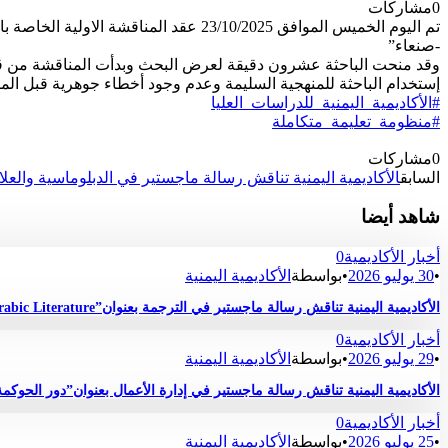
0
مشاركات
تم اليوم الخميس الموافق 23/10/2025 عق
-صنعاء”
وقد منحت الباحثة عشرون دقيقة لعرض البحث وبدأت المناقشة من قبل أ
إستخدام الباحثة للمنهجية السليمة وعدم وجود أخطاء جوهرية قبل المن
#الأكاديمية_اليمنية_للدراسات_العليا
#منظومة_تعليمة_متكاملة
0
مشاركات
السابق
الأكاديمية اليمنية تناقش رسالة ماجستير في الدبلوماسية والعلاقات ا
شاهد أيضا
أخبار الأكاديمية
0
•
30 يوليو 2026
•
بواسطة
الأكاديمية اليمنية
الأكاديمية اليمنية تناقش رسالة ماجستير في الترجمة بعنوان”Critique and Quality Assessment of the English Translation of Selected Short Stories Drawn from Contemporary Arabic Literature “
أخبار الأكاديمية
0
•
29 يوليو 2026
•
بواسطة
الأكاديمية اليمنية
الأكاديمية اليمنية تناقش رسالة ماجستير في إدارة الأعمال بعنوان”دور الحوك
أخبار الأكاديمية
0
•
25 يوليو 2026
•
بواسطة
الأكاديمية اليمنية