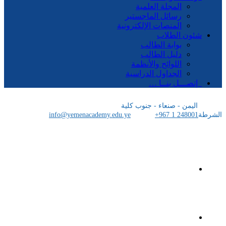
المجلة العلمية
رسائل الماجستير
المنصات الإلكترونية
شئون الطلاب
بوابة الطالب
دليل الطالب
اللوائح والأنظمة
الجداول الدراسية
إتصـــل بنــا …
اليمن - صنعاء - جنوب كلية
الشرطة
+967 1 248001
info@yemenacademy.edu.ye
الرئيسية
الأكاديمية اليمنية