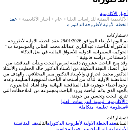
أخبار الأكاديمية
الأكاديمية اليمنية للدراسات العليا
>
عام
>
أخبار الأكاديمية
>
عقد
الخطة الأولية لأطروحة الدكتوراه
0
مشاركات
تم اليوم الأربعاء الموافق 28/01/2026 عقد الخطة الاولية لأطروحة
الدكتوراه للباحث/ عبدالباري عبدالله محمد العتابي والموسومة ب ”
الحوكمة السيبرانية الدولية للأسواق المالية في ضل الذكاء
الإصطناعي:دراسه قانونية “
وقد منح الباحث عشرون دقيقة لعرض البحث وبدأت المناقشة من
قبل أعضاء اللجنة المكونة من الأستاذ الدكتور خالد الخطيب والأستاذ
الدكتور محمد الحرازي والأستاذ الدكتور منير المخلافي . والهدف من
المناقشة الأولية التأكد من أستخدام الباحث للمنهجية السليمة وعدم
وجود أخطاء جوهرية قبل المناقشة النهائية .وقد أشاد الحاضرون
بالجهد الذي بذله الباحث وزود الباحث بمجموعه من الملاحظات التي
تثري البحث وتحسن من جودتة.
#الأكاديمية_اليمنية_للدراسات_العليا
#منظومة_تعليمة_متكاملة
0
مشاركات
السابق
عقد الخطة الاولية لأطروحة الدكتوراه
التالي
عقد المناقشة
الأولية لرسالة الماجستير في المحاسبة