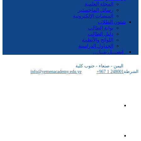
المجلة العلمية
رسائل الماجستير
المنصات الإلكترونية
شئون الطلاب
بوابة الطالب
دليل الطالب
اللوائح والأنظمة
الجداول الدراسية
إتصـــل بنــا …
اليمن - صنعاء - جنوب كلية
الشرطة
+967 1 248001
info@yemenacademy.edu.ye
الرئيسية
الأكاديمية اليمنية