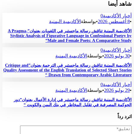
شاهد أيضا
أخبار الأكاديمية
0
•
8 أغسطس 2026
•
بواسطة
الأكاديمية اليمنية
الأكاديمية اليمنية تناقش رسالة ماجستير في اللغويات بعنوان”A Pragma-
Stylistic Analysis of Figurative Language in Confessional Poetry by
Male and Female Poets: A Comparative Study“
أخبار الأكاديمية
0
•
30 يوليو 2026
•
بواسطة
الأكاديمية اليمنية
الأكاديمية اليمنية تناقش رسالة ماجستير في الترجمة بعنوان”Critique and
Quality Assessment of the English Translation of Selected Short Stories
Drawn from Contemporary Arabic Literature “
أخبار الأكاديمية
0
•
29 يوليو 2026
•
بواسطة
الأكاديمية اليمنية
الأكاديمية اليمنية تناقش رسالة ماجستير في إدارة الأعمال بعنوان”دور
الحوكمة المصرفية في تقليل المخاطر في بنك اليمن والكويت “
اترد رداً