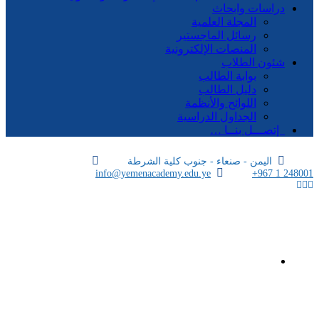
دراسات وابحاث
المجلة العلمية
رسائل الماجستير
المنصات الإلكترونية
شئون الطلاب
بوابة الطالب
دليل الطالب
اللوائح والأنظمة
الجداول الدراسية
إتصـــل بنــا …
اليمن - صنعاء - جنوب كلية الشرطة
info@yemenacademy.edu.ye
+967 1 248001
الرئيسية