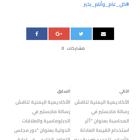
#كل_عام_وأنتم_بخير
مشاركات
0
التالي
السابق
الأكاديمية اليمنية تناقش
الأكاديمية اليمنية تناقش
رسالة ماجستير في
رسالة ماجستير في
المحاسبة بعنوان “أثر
الدبلوماسية والعلاقات
استخدام القيمة العادلة
الدولية بعنوان “دور مجلس
كأساس لتحديد ضريبة ريع
التعاون الخليجي في إدارة