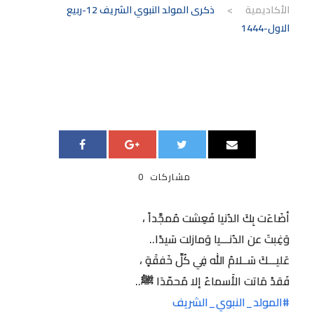
الأكاديمية
>
ذكرى المولد النبوي الشريف 12-ربيع
الاول-1444
مشاركات
0
أضَاءَت بِكَ الدُنيا فَعِشت مُمجَّداً ،
وَغِبتَ عن الدُنـــيا وَمازلت سَيدًا..
عَليـــكَ سَــلامُ الله فِي كُلِّ خَفقَةٍ ،
فَقدْ مَاتت الأَسماءُ إلا مُحمّدَا ﷺ..
#المولد_النبوي_الشريف