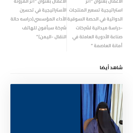
الأعمال بعنوان “أثر
الأعمال بعنوان “أثر المرونه
استراتيجية تسعير المنتجات
الأستراتيجية في تحسين
الدوائية في الحصة السوقية
الأداء المؤسسي(دراسه حالة
-دراسة ميدانية لشركات
شركة سبأفون للهاتف
صناعة الأدوية العاملة في
النقال -اليمن)”
أمانة العاصمة “
شاهد أيضا