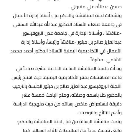
حسين عبدالله علي مقبولي .
وتشكلت لجنة المناقشة والحكم من: أستاذ إدارة الأعمال
في جامعة صنعاء الأستاذ الدكتور عبدالله عبدالله السنفي
-مناقشاً ، وأستاذ الإدارة في جامعة عدن البروفيسور
عبدالعزيز صالح بن حبتور -مناقشاً ورئيساً، وأستاذ إدارة
الأعمال في الأكاديمية اليمنية الأستاذ الدكتور أحمد محمد
الشامي -مشرفاً .
وبدأت جلسة المناقشة الساعة الحادية عشرة صباحاً في
قاعة المناقشات بمقر الأكاديمية اليمنية، حيث افتتح رئيس
اللجنة البروفيسور عبدالعزيز صالح بن حبتور الجلسة بالترحيب
بالحضور كلا باسمه وصفته، ومنح الباحث خمسة عشر
دقيقة لاستعراض ملخص رسالته من حيث منهجية الدراسة
وأهم النتائج والتوصيات.
وتمت مناقشة الرسالة من قبل لجنة المناقشة والحكم؛
والتي قدمت عدداً من الملاحظات لإثراء الرسالة، كما