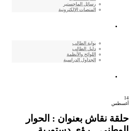
رسائل الماجستير
المنصات الإلكترونية
شئون الطلاب
بوابة الطالب
دليل الطالب
اللوائح والأنظمة
الجداول الدراسية
إتصـــل بنــا …
14
أغسطس
حلقة نقاش بعنوان : الحوار
الوطني .. رؤى دستورية