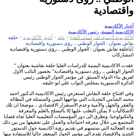
واقتصادية
أخبار الأكاديمية
الاكاديمية اليمنية
,
رئيس الأكاديمية
الأكاديمية اليمنية للدراسات العليا
>
عام
>
أخبار الأكاديمية
>
حلقة
نقاش بعنوان : الحوار الوطني .. رؤى دستورية واقتصادية
0
مشاركات
عقدت الاكاديمية اليمنية للدراسات العليا حلقة نقاشية بعنوان ”
الحوار الوطني .. رؤى دستورية واقتصادية” بحضور النائب الاول
لفريق بناء الدولة المنبثق عن مؤتمر الحوار الوطني رئيس
الدائرة الدستورية بمجلس النواب علي ابو حليقه.
وفي افتتاح حلقة النقاش استعرض رئيس الاكاديمية الدكتور احمد
محمد الشامي التحديات التي تواجهها اليمن والمتمثلة في البطالة
والفقر والجهل والأمية وعدم الاستقرار الاقتصادي .. موضحا ان تلك
الاشكاليات لا يمكن التغلب عليها إلا بالتسلح بالعلم والمعرفة
والتكنولوجيا. وتطرق الى دور المؤسسات التعليمية العليا تجاه قضايا
المجتمع من خلال معرفة احتياجاته والعمل على تحقيقها من بين ذلك
هذه الفعالية التي ستسهم في تقديم رؤية اكاديمية حول الدستور
الجديد والاقتصاد تقدم الى مؤتمر الحوار المنعقد حاليا للاستفادة منها