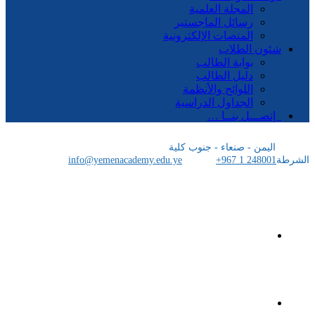
المجلة العلمية
رسائل الماجستير
المنصات الإلكترونية
شئون الطلاب
بوابة الطالب
دليل الطالب
اللوائح والأنظمة
الجداول الدراسية
إتصـــل بنــا …
اليمن - صنعاء - جنوب كلية
الشرطة
+967 1 248001
info@yemenacademy.edu.ye
الرئيسية
الأكاديمية اليمنية