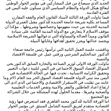
الجديد الذي سيصاغ من قبل المشاركين في مؤتمر الحوار الوطني
ليعالج هيكل الدولة والنظام السياسي الذي سيكون عليه اليمن في
الفترة القادمة .
فيما تناولت الورقة الثالثة لأستاذ القانون العام والفقه المقارن
المساعد بكلية شريعة جامعة الحديدة للدكتور مقبل العمري الدولة
المدنية الحديثة من حيث مفهومها وخصائصها وشروطها .. مؤكدا ان
موقف الاسلام لا يتعارض مع الدولة المدنية القائمة على سيادة
القانون ومبدأ العدالة والمساواة التي تدعواليها الشريعة الاسلامية
ويجسد عدالتها ويعزز تحقيق اهدافها وغاياتها النبيلة.
وناقشت جلسة العمل الثانية التي ترأسها رئيس جامعة صنعاء
الدكتور عبدالحكيم الشرجبي ورقتي عمل عن فلسفة الاقتصاد
والتنمية.
تناولت الورقة الاولى لوزير الصناعة والتجارة السابق الدكتور يحي
المتوكل اقتصاد السوق الاجتماعي في اليمن لتلبية دعوات التغيير
وتحقيق الكرامة الانسانية ، تحدث فيها عن الحالة الاقتصادية في
اليمن منذ تبني الدولة فلسفة اقتصاد السوق الحر منذ العام 95م وما
عانته من تقلبت في الاستقرار الاقتصادي والاجتماعي الذى ادى الى
ارتفاع اعداد العاطلين والفقر والامية ونقص الخدمات التعليمية
والصحية وغيرها ، مقدما الحلول لهذه المشكلة من خلال الشراكة
مع المجتمع .
اما الورقة الثانية للدكتور محمد القاهري فقد استعرض فيها رؤية
اقتصادية ستقدم لفريق التنمية الشامل المنبثق عن مؤتمر الحوار
الوطني حول معالجة الاقتصاد وجذب الاستثمارات والحرية