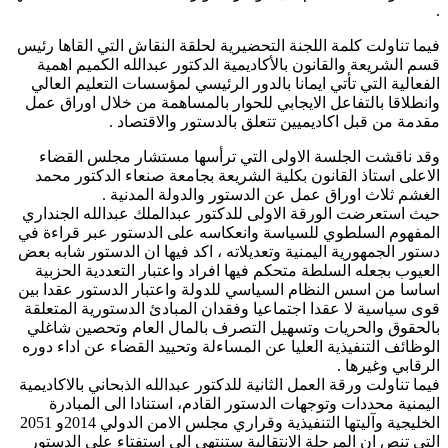
.
فيما تناولت كلمة اللجنة التحضيرية لحلقة النقاش التي القاها رئيس
قسم الشريعة والقانون بالأكاديمية الدكتور عبدالله الكميم اهمية
الفعالية التي تأتي ايمانا بالدور الرئيسي لمؤسسات التعليم العالي
وانطلاقا بالتفاعل الايجابي للحوار بالمساهمة من خلال اوراق عمل
مقدمة من قبل اكاديميين تتعلق بالدستور والاقتصاد .
وقد ناقشت الجلسة الاولى التي ترأسها مستشار مجلس القضاء
الاعلى استاذ القانون بكلية الشريعة بجامعة صنعاء الدكتور محمد
الغشم ثلاث اوراق عمل عن الدستور والدولة المدنية .
حيث استعرضت الورقة الاولى للدكتور عبدالملك عبدالله الجنداري
المفهوم السلطوي للسياسة وانعكاسه على الدستور عبر قراءة في
دستور الجمهورية اليمنية وتعديلاته ، اكد فيها ان الدستور شابه بعض
العيوب بجعله السلطة متحكم فيها افراد واعتبار التعددية الحزبية
اساسا من اسس النظام السياسي للدولة واعتبار الدستور عقدا بين
قوى سياسية لا عقدا اجتماعيا وفقدان المبادئ الدستورية المتعلقة
بالحقوق والحريات وتسهيل التصرف بالمال العام وتحصين شاغلي
الوظائف التنفيذية العليا عن المساءلة وتحييد القضاء عن اداء دوره
الرقابي وغيرها .
فيما تناولت ورقة العمل الثانية للدكتور عبدالله الذبحاني بالاكاديمية
اليمنية محددات وتوجهات الدستور القادم، استنادا الى المبادرة
الخليجية وآليتها التنفيذية وقراري مجلس الامن الدولي 2014و 2051
التي تنص ان المرحلة الانتقالية ستنتهي الى استفتاء على الدستور