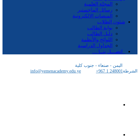
المجلة العلمية
رسائل الماجستير
المنصات الإلكترونية
شئون الطلاب
بوابة الطالب
دليل الطالب
اللوائح والأنظمة
الجداول الدراسية
إتصـــل بنــا …
اليمن - صنعاء - جنوب كلية
الشرطة
+967 1 248001
info@yemenacademy.edu.ye
الرئيسية
الأكاديمية اليمنية