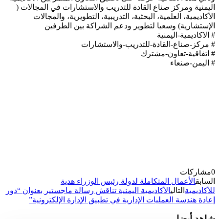
اليمنية ومركز صناع القادة للتدريب والاستشارات في المجالات (
الأكاديمية، العلمية، البحثية، التدريبية، التطويرية، والمجالات
الإستشارية) وسعيا لتطوير ودعم الشراكة بين الطرفين
# الاكاديمية-اليمنية
# مركز-صناع-القادة-للتدريب-والاستشارات
# اتفاقية-تعاون-مشترك
# اليمن-صنعاء
0
مشاركات
السابق
الأعمال المتكاملة لدولة رئيس الوزراء هدية
للأكاديمية
التالي
الأكاديمية اليمنية تناقش رسالة ماجستير بعنوان “دور
إعادة هندسة العمليات الإدارية في تطبيق الإدارة الإلكترونية”
شاهد أيضا