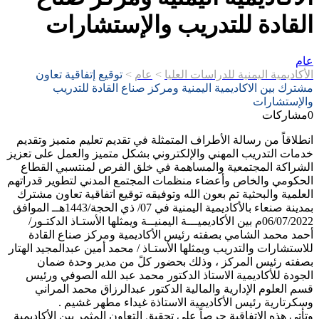
القادة للتدريب والإستشارات
عام
الأكاديمية اليمنية للدراسات العليا
>
عام
>
توقيع إتفاقية تعاون
مشترك بين الاكاديمية اليمنية ومركز صناع القادة للتدريب
والإستشارات
0
مشاركات
انطلاقاً من رسالة الأطراف المتمثلة في تقديم تعليم متميز وتقديم
خدمات التدريب المهني والإلكتروني بشكل متميز والعمل على تعزيز
الشراكة المجتمعية والمساهمة في خلق الفرص لمنتسبي القطاع
الحكومي والخاص وأعضاء منظمات المجتمع المدني لتطوير قدراتهم
العلمية والبحثية تم بعون الله وتوفيقه توقيع اتفاقية تعاون مشترك
بمدينة صنعاء بالأكاديمية اليمنية في 07/ ذي الحجة/1443هــ الموافق
06/07/2022م بين الأكاديميـــة اليمنيــة ويمثلها الأستـاذ الدكتـور/
أحمد محمد الشامي بصفته رئيس الأكاديمية ومركز صناع القادة
للاستشارات والتدريب ويمثلها الأستـاذ / محمد أمين عبدالمجيد الهتار
بصفته رئيس المركز ، وذلك بحضور كلً من مدير وحدة ضمان
الجودة للأكاديمية الاستاذ الدكتور محمد عبد الله الصوفي ورئيس
قسم العلوم الإدارية والمالية الدكتور عبدالرزاق محمد المراني
وسكرتارية رئيس الأكاديمية الاستاذة غيداء مطهر غشيم .
وتأتي هذه الاتفاقية حرصاً على تحقيق التعاون المثمر بين الأكاديمية