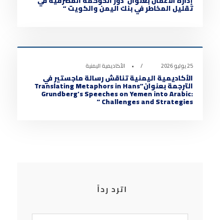
إدارة الأعمال بعنوان”دور الحوكمة المصرفية في
تقليل المخاطر في بنك اليمن والكويت “
أخبار الأكاديمية
0
25 يوليو 2026
•
الأكاديمية اليمنية
الأكاديمية اليمنية تناقش رسالة ماجستير في
الترجمة بعنوان”Translating Metaphors in Hans
Grundberg’s Speeches on Yemen into Arabic:
Challenges and Strategies “
اترد رداً