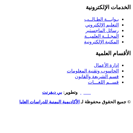
 الإلكترونية
وابـــة الطـالــب
تعليم الإلكتروني
ائل الماجستير
مجـلــة العلميــة
مكتبة الإلكترونية
 العلمية
ارة الأعمال
حاسوب وتقنية المعلومات
م الشريعة والقانون
ــم اللغـــات
تصميم
وتطوير:
بي ديفرنت
الحقوق محفوظة لـ
الأكاديمية اليمنية للدراسات العليا