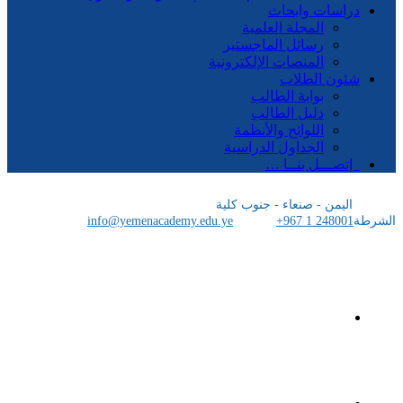
اسات وابحاث
المجلة العلمية
رسائل الماجستير
المنصات الإلكترونية
ون الطلاب
بوابة الطالب
دليل الطالب
اللوائح والأنظمة
الجداول الدراسية
صـــل بنــا …
ليمن - صنعاء - جنوب كلية
info@yemenacademy.edu.ye
+967 1 24800
الرئيسية