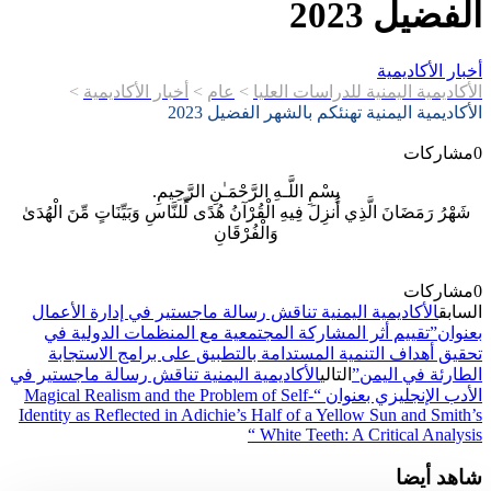
 2023
كاديمية
ة اليمنية للدراسات العليا
>
عام
>
أخبار الأكاديمية
>
ة اليمنية تهنئكم بالشهر الفضيل 2023
ات
بِسْمِ اللَّـهِ الرَّحْمَـٰنِ الرَّحِيمِ.
َضَانَ الَّذِي أُنزِلَ فِيهِ الْقُرْآنُ هُدًى لِّلنَّاسِ وَبَيِّنَاتٍ مِّنَ الْهُدَىٰ
وَالْفُرْقَانِ
ات
أكاديمية اليمنية تناقش رسالة ماجستير في إدارة الأعمال
قييم أثر المشاركة المجتمعية مع المنظمات الدولية في
داف التنمية المستدامة بالتطبيق على برامج الاستجابة
في اليمن”
التالي
الأكاديمية اليمنية تناقش رسالة ماجستير في
الأدب الإنجليزي بعنوان “Magical Realism and the Problem of Self-
Identity as Reflected in Adichie’s Half of a Yellow Sun an
White Teeth: A Critical A
يضا