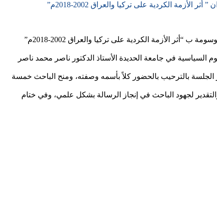
الأزمة الكردية على تركيا والعراق 2002-2018م”
عقدت الأكاديمية اليمنية صباح يوم الخميس الموافق 17 03- 2020م المناقشة العلنية لرسالة الماجستير في الدبلوماسية والعلاقات الدولية الموسومة ب “أثر الأزمة الكردية على تركيا والعراق 2002-2018م”
م السياسية في جامعة الحديدة الأستاذ الدكتور ناصر محمد ناصر
صر الجلسة بالترحيب بالحضور كلاً بأسمه وصفته، ومنح الباحث خمسة
التقدير لجهود الباحث في إنجاز الرسالة بشكل علمي، وفي ختام