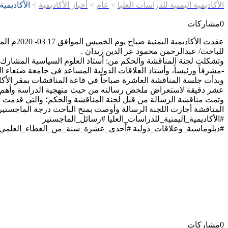
الأكاديمية اليمنية للدراسات العليا
>
عام
>
أخبار الأكاديمية
>
الأكاديمية
0
مشاركات
للباحث/ عبدالرحمن محمود عز الدين زيدان .
وتشكلت لجنة المناقشة والحكم من: أستاذ العلوم السياسية المشارك ف
-مشرفاً ورئيساً، وأستاذ العلاقات الدولية المساعد في جامعة صنعاء ا
وبدأت جلسة المناقشة العاشرة صباحاً في قاعة المناقشات بمقر الأكاد
عشر دقيقة لاستعراض ملخص رسالته من حيث منهجية الدراسة وأهم ال
وتمت مناقشة الرسالة من قبل لجنة المناقشة والحكم؛ والتي قدمت عددا
المناقشة أجازت اللجنة الرسالة وأوصت بمنح الباحث درجة الماجستير ف
#الأكاديمية_اليمنية_للدراسات_العليا #رسائل_الماجستير
#دبلوماسية_وعلاقات_دولية #أحدى_عشرة_سنة_من_العطاء_العلمي 
0
مشاركات