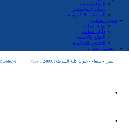
المجلة العلمية
رسائل الماجستير
المنصات الإلكترونية
شئون الطلاب
بوابة الطالب
دليل الطالب
اللوائح والأنظمة
الجداول الدراسية
إتصـــل بنــا …
اليمن - صنعاء - جنوب كلية الشرطة
+967 1 248001
my.edu.ye
الرئيسية
الأكاديمية اليمنية