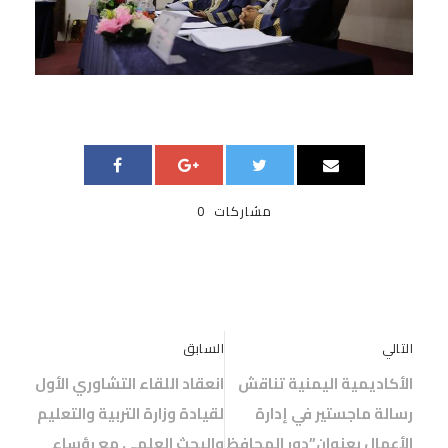
مشاركات
0
التالي
السابق
الأكاديمية اليمنية تناقش
انعقاد اللقاء التشاوري الأول
رسالة ماجستير في إدارة
لقيادة وزارة التربية والتعليم
الأعمال بعنوان”دور المحافظ
والبحث العلمي مع رؤساء