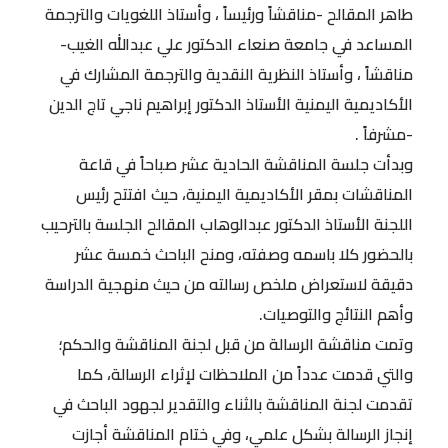
طاهر المقالح -مناقشاً ورئيساً ، وأستاذ اللغويات والترجمة
المساعد في جامعة صنعاء الدكتور علي عبدالله الغيب-
مناقشاً ، وأستاذ النظرية النقدية والترجمة المشارك في
الأكاديمية اليمنية الأستاذ الدكتور إبراهيم ناجي تاج الدين
-مشرفاً .
وبدأت جلسة المناقشة الحادية عشر صباحاً في قاعة
المناقشات بمقر الأكاديمية اليمنية، حيث افتتح رئيس
اللجنة الأستاذ الدكتور عبدالوهاب المقالح الجلسة بالترحيب
بالحضور كلا باسمه وصفته، ومنح الباحث خمسة عشر
دقيقة لاستعراض ملخص رسالته من حيث منهجية الدراسة
وأهم النتائج والتوصيات.
وتمت مناقشة الرسالة من قبل لجنة المناقشة والحكم؛
والتي قدمت عدداً من الملاحظات لإثراء الرسالة، كما
تقدمت لجنة المناقشة بالثناء والتقدير لجهود الباحث في
إنجاز الرسالة بشكل علمي، وفي ختام المناقشة أجازت