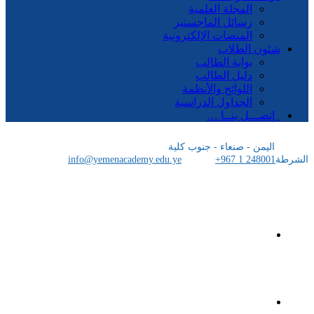
المجلة العلمية
رسائل الماجستير
المنصات الإلكترونية
شئون الطلاب
بوابة الطالب
دليل الطالب
اللوائح والأنظمة
الجداول الدراسية
إتصـــل بنــا …
اليمن - صنعاء - جنوب كلية
الشرطة
+967 1 248001
info@yemenacademy.edu.ye
الرئيسية
الأكاديمية اليمنية