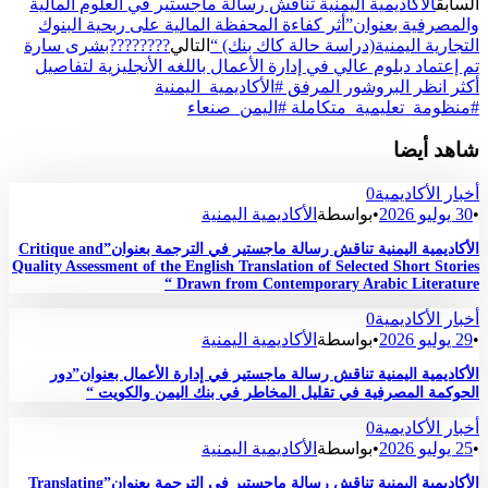
السابق
الأكاديمية اليمنية تناقش رسالة ماجستير في العلوم المالية
والمصرفية بعنوان”أثر كفاءة المحفظة المالية على ربحية البنوك
التجارية اليمنية(دراسة حالة كاك بنك) “
التالي
????????بشرى سارة
تم إعتماد دبلوم عالي في إدارة الأعمال باللغه الأنجليزية لتفاصيل
أكثر انظر البروشور المرفق #الأكاديمية_اليمنية
#منظومة_تعليمية_متكاملة #اليمن_صنعاء
شاهد أيضا
أخبار الأكاديمية
0
•
30 يوليو 2026
•
بواسطة
الأكاديمية اليمنية
الأكاديمية اليمنية تناقش رسالة ماجستير في الترجمة بعنوان”Critique and
Quality Assessment of the English Translation of Selected Short Stories
Drawn from Contemporary Arabic Literature “
أخبار الأكاديمية
0
•
29 يوليو 2026
•
بواسطة
الأكاديمية اليمنية
الأكاديمية اليمنية تناقش رسالة ماجستير في إدارة الأعمال بعنوان”دور
الحوكمة المصرفية في تقليل المخاطر في بنك اليمن والكويت “
أخبار الأكاديمية
0
•
25 يوليو 2026
•
بواسطة
الأكاديمية اليمنية
الأكاديمية اليمنية تناقش رسالة ماجستير في الترجمة بعنوان”Translating