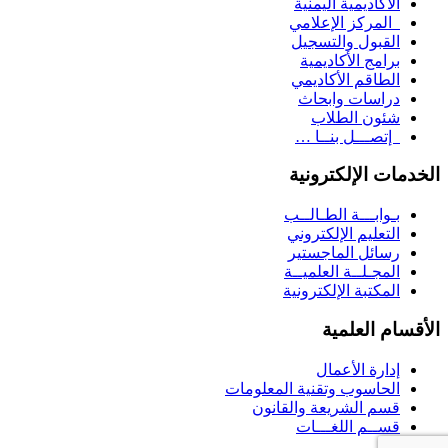
الأكاديمية اليمنية
المركز الإعلامي
القبول والتسجيل
برامج الأكاديمية
الطاقم الأكاديمي
دراسات وابحاث
شئون الطلاب
إتصـــل بنــا …
الخدمات الإلكترونية
بـوابـــة الطـالــب
التعليم الإلكتروني
رسائل الماجستير
المجـلــة العلميــة
المكتبة الإلكترونية
الأقسام العلمية
إدارة الأعمال
الحاسوب وتقنية المعلومات
قسم الشريعة والقانون
قســم اللغـــات