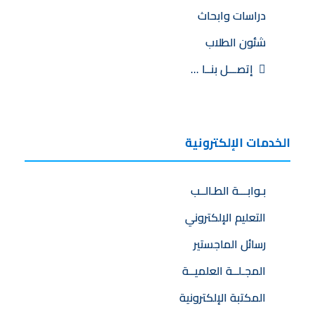
دراسات وابحاث
شئون الطلاب
إتصـــل بنــا …
الخدمات الإلكترونية
بـوابـــة الطـالــب
التعليم الإلكتروني
رسائل الماجستير
المجـلــة العلميــة
المكتبة الإلكترونية