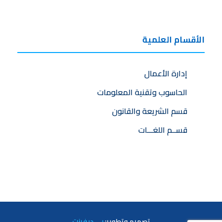
الأقسام العلمية
إدارة الأعمال
الحاسوب وتقنية المعلومات
قسم الشريعة والقانون
قســم اللغـــات
تصميم
وتطوير:
بي ديفرنت