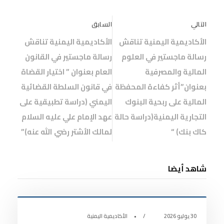
التالي
السابق
الأكاديمية اليمنية تناقش
الأكاديمية اليمنية تناقش
رسالة ماجستير في العلوم
رسالة ماجستير في القانون
المالية والمصرفية
العام بعنوان ” اختيار القضاة
بعنوان”أثر كفاءة المحفظة
في قانون السلطة القضائية
المالية على ربحية البنوك
اليمني (دراسة تطبيقية على
التجارية اليمنية(دراسة حالة
عهد الإمام علي عليه السلام
كاك بنك) “
لمالك الأشتر رضي الله عنه)”
شاهد أيضا
أخبار الأكاديمية
0
30 يوليو 2026
•
الأكاديمية اليمنية