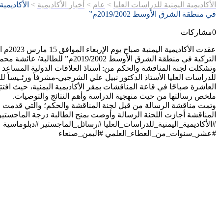
الأكاديمية اليمنية للدراسات العليا
>
عام
>
أخبار الأكاديمية
>
الأكاديمي
في منطقة الشرق الأوسط 2019/2002م”
0
مشاركات
عقدت
التركية في منطقة الشرق الأوسط 2019/2002م” للطالبة/ عائشة محمد علي القاسمي
وتشكلت لجنة المناقشة والحكم من: أستاذ العلاقات الدولية المساعد في 
للدراسات العليا الأستاذ الدكتور نبيل علي الشرجبي-مشرفاً ورئـيساً ل
العاشرة صباحًا في قاعة المناقشات بمقر الأكاديمية اليمنية، حيث اف
ملخص رسالتها من حيث منهجية الدراسة وأهم النتائج والتوصيات.
وتمت مناقشة الرسالة من قبل لجنة المناقشة والحكم؛ والتي قدمت عددً
المناقشة أجازت اللجنة الرسالة وأوصت بمنح الطالبة درجة الماجستير 
#الأكاديمية_اليمنية_للدراسات_العليا #رسائل_الماجستير #دبلوماسية
#عشر_سنوات_من_العطاء_العلمي #اليمن_صنعاء