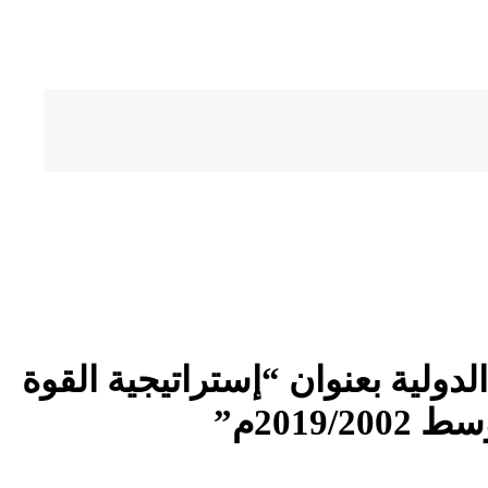
لدولية بعنوان “إستراتيجية القوة
201م”