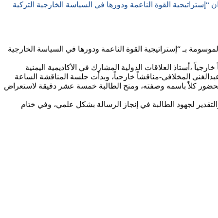
ان “إستراتيجية القوة الناعمة ودورها في السياسة الخارجية التركية
لدبلوماسية والعلاقات الدولية الموسومة بـ “إستراتيجية القوة الناعمة ودورها في السياسة الخارجية
جياً ،أستاذ العلاقات الدولية المشارك في الأكاديمية اليمنية
 عبدالغني المخلافي-مناقشاً خارجياً، وبدأت جلسة المناقشة الساعة
 بالحضور كلاً باسمه وصفته، ومنح الطالبة خمسة عشر دقيقة لاستعراض
التقدير لجهود الطالبة في إنجاز الرسالة بشكل علمي، وفي ختام