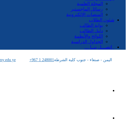
المجلة العلمية
رسائل الماجستير
المنصات الإلكترونية
شئون الطلاب
بوابة الطالب
دليل الطالب
اللوائح والأنظمة
الجداول الدراسية
إتصـــل بنــا …
اليمن - صنعاء - جنوب كلية الشرطة
+967 1 248001
my.edu.ye
الرئيسية
الأكاديمية اليمنية