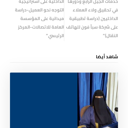
خدمات الجيل الرابع ودورها
الداخلية على استراتيجية
في تحقيق ولاء العملاء
التوجه نحو العميل-دراسة
الداخليين (دراسة تطبيقية
ميدانية على المؤسسة
على شركة سبأ فون للهاتف
العامة للاتصالات-المركز
النقال)”
الرئيسي”
شاهد أيضا