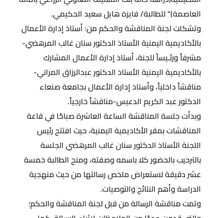
العاصمة)” للطالبة/ فايزة هايل سعيد الحكيمي.
وتشكلت لجنة المناقشة والحكم من: أستاذ إدارة الأعمال
بالأكاديمية اليمنية الأستاذ الدكتور سنان غالب المرهضي-
مشرفاً ورئـيساً للجنة، أستاذ إدارة الأعمال المشارك
بالأكاديمية اليمنية الأستاذ الدكتور عبدالرزاق المراني-
مناقشاً داخلياً، وأستاذ إدارة الأعمال بجامعة صنعاء
الدكتور عبد الكريم الدعيس-مناقشاً خارجياً.
وبدأت جلسة المناقشة الساعة العاشرة صباحًا في قاعة
المناقشات بمقر الأكاديمية اليمنية، حيث افتتح رئيس
اللجنة الأستاذ الدكتور سنان غالب المرهضي الجلسة
بالترحيب بالحضور كلا باسمه وصفته، ومنح الطالبة خمسة
عشر دقيقة لاستعراض ملخص رسالتها من حيث منهجية
الدراسة وأهم النتائج والتوصيات.
وتمت مناقشة الرسالة من قبل لجنة المناقشة والحكم؛
والتي قدمت عددًا من الملاحظات لإثراء الرسالة، كما