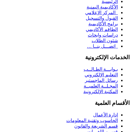
الرئيسية
الأكاديمية اليمنية
المركز الإعلامي
القبول والتسجيل
برامج الأكاديمية
الطاقم الأكاديمي
دراسات وابحاث
شئون الطلاب
إتصـــل بنــا …
الخدمات الإلكترونية
بـوابـــة الطـالــب
التعليم الإلكتروني
رسائل الماجستير
المجـلــة العلميــة
المكتبة الإلكترونية
الأقسام العلمية
إدارة الأعمال
الحاسوب وتقنية المعلومات
قسم الشريعة والقانون
قســم اللغـــات