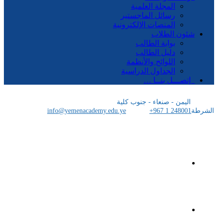
المجلة العلمية
رسائل الماجستير
المنصات الإلكترونية
شئون الطلاب
بوابة الطالب
دليل الطالب
اللوائح والأنظمة
الجداول الدراسية
إتصـــل بنــا …
اليمن - صنعاء - جنوب كلية
الشرطة
+967 1 248001
info@yemenacademy.edu.ye
الرئيسية
الأكاديمية اليمنية