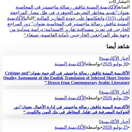
0
مشاركات
السابق
الأكاديمية اليمنية تناقش رسالة ماجستير في المحاسبة
بعنوان”تقييم مخاطر التحريف الجوهري في ظل معيار المراجعة
الدولي (315) وانعكاسها على جودة التقارير المالية “
التالي
الأكاديمية
اليمنية تناقش رسالة ماجستير في المحاسبة بعنوان” دور المراجع
الخارجي في تعزيز مصداقية تقارير الاستدامة: دراسة ميدانية من
وجهة نظر المراجعين الخارجيين بأمانة العاصمة- صنعاء “
شاهد أيضا
أخبار الأكاديمية
0
•
30 يوليو 2026
•
بواسطة
الأكاديمية اليمنية
الأكاديمية اليمنية تناقش رسالة ماجستير في الترجمة بعنوان”Critique and
Quality Assessment of the English Translation of Selected Short Stories
Drawn from Contemporary Arabic Literature “
أخبار الأكاديمية
0
•
29 يوليو 2026
•
بواسطة
الأكاديمية اليمنية
الأكاديمية اليمنية تناقش رسالة ماجستير في إدارة الأعمال بعنوان”دور
الحوكمة المصرفية في تقليل المخاطر في بنك اليمن والكويت “
أخبار الأكاديمية
0
•
25 يوليو 2026
•
بواسطة
الأكاديمية اليمنية