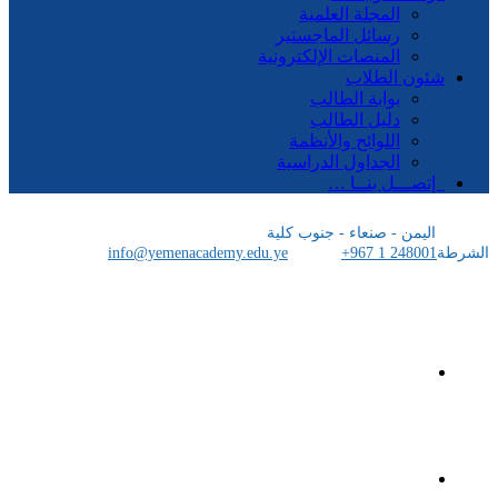
المجلة العلمية
رسائل الماجستير
المنصات الإلكترونية
شئون الطلاب
بوابة الطالب
دليل الطالب
اللوائح والأنظمة
الجداول الدراسية
إتصـــل بنــا …
اليمن - صنعاء - جنوب كلية
الشرطة
+967 1 248001
info@yemenacademy.edu.ye
الرئيسية
الأكاديمية اليمنية