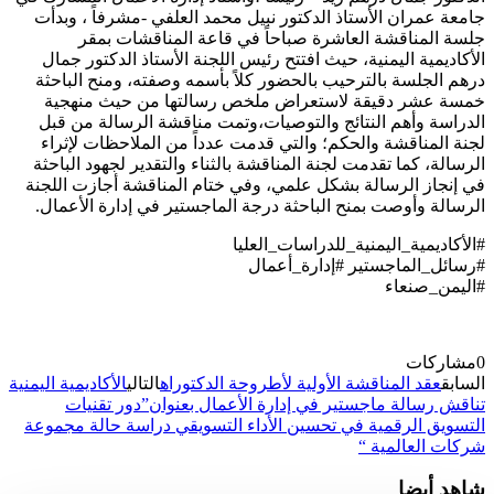
جامعة عمران الأستاذ الدكتور نبيل محمد العلفي -مشرفاً ، وبدأت
جلسة المناقشة العاشرة صباحاً في قاعة المناقشات بمقر
الأكاديمية اليمنية، حيث افتتح رئيس اللجنة الأستاذ الدكتور جمال
درهم الجلسة بالترحيب بالحضور كلاً بأسمه وصفته، ومنح الباحثة
خمسة عشر دقيقة لاستعراض ملخص رسالتها من حيث منهجية
الدراسة وأهم النتائج والتوصيات،وتمت مناقشة الرسالة من قبل
لجنة المناقشة والحكم؛ والتي قدمت عدداً من الملاحظات لإثراء
الرسالة، كما تقدمت لجنة المناقشة بالثناء والتقدير لجهود الباحثة
في إنجاز الرسالة بشكل علمي، وفي ختام المناقشة أجازت اللجنة
الرسالة وأوصت بمنح الباحثة درجة الماجستير في إدارة الأعمال.
#الأكاديمية_اليمنية_للدراسات_العليا
#رسائل_الماجستير #إدارة_أعمال
#اليمن_صنعاء
0
مشاركات
السابق
عقد المناقشة الأولية لأطروحة الدكتوراه
التالي
الأكاديمية اليمنية
تناقش رسالة ماجستير في إدارة الأعمال بعنوان”دور تقنيات
التسويق الرقمية في تحسين الأداء التسويقي دراسة حالة مجموعة
شركات العالمية “
شاهد أيضا