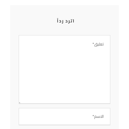
اترد رداً