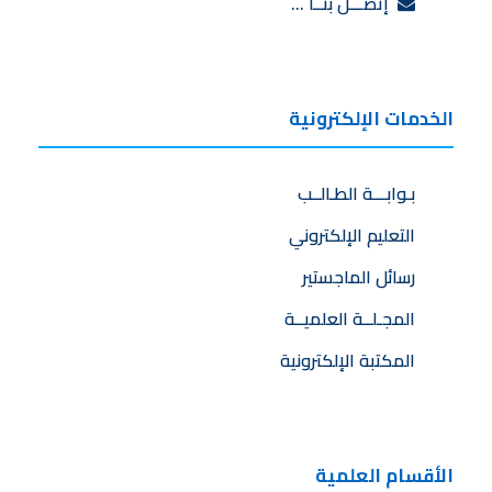
إتصـــل بنــا …
الخدمات الإلكترونية
بـوابـــة الطـالــب
التعليم الإلكتروني
رسائل الماجستير
المجـلــة العلميــة
المكتبة الإلكترونية
الأقسام العلمية