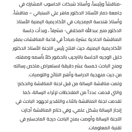
-مناقشاً ورئيساً، وأستاذ شبكات الحاسوب المشارك في
جامعة ذمار الأستاذ الدكتور ماهر علي السنباني – مناقشاً،
وأستاذ هندسة البرمجيات في الأكاديمية اليمنية الأستاذ
الدكتور منير عبدالله المخلافي- مشرفاً ، وبدأت جلسة
المناقشة الحادية عشرة صباحاً في قاعة المناقشات بمقر
الأكاديمية اليمنية، حيث افتتح رئيس اللجنة الأستاذ الدكتور
خليل الوجيه الجلسة بالترحيب بالحضور كلاً بأسمه وصفته،
ومنح الباحث خمسة عشر دقيقة لاستعراض ملخص رسالته
من حيث منهجية الدراسة وأهم النتائج والتوصيات.
وتمت مناقشة الرسالة من قبل لجنة المناقشة والحكم؛
والتي قدمت عدداً من الملاحظات لإثراء الرسالة، كما
تقدمت لجنة المناقشة بالثناء والتقدير لجهود الباحث في
إنجاز الرسالة بشكل علمي، وفي ختام المناقشة أجازت
اللجنة الرسالة وأوصت بمنح الباحث درجة الماجستير في
تقنية المعلومات.