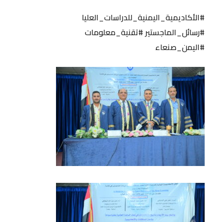
#الأكاديمية_اليمنية_للدراسات_العليا
#رسائل_الماجستير #تقنية_معلومات
#اليمن_صنعاء