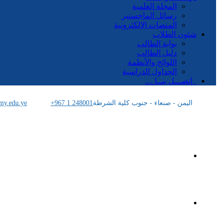
المجلة العلمية
رسائل الماجستير
المنصات الإلكترونية
شئون الطلاب
بوابة الطالب
دليل الطالب
اللوائح والأنظمة
الجداول الدراسية
إتصـــل بنــا …
اليمن - صنعاء - جنوب كلية الشرطة
+967 1 248001
my.edu.ye
الرئيسية
الأكاديمية اليمنية