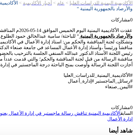
الأكاديمية اليمنية للدراسات العليا
>
عام
>
أخبار الأكاديمية
>
الأكاديمي
والأرصاد بالجمهورية اليمنية “
0
مشاركات
عقدت الأكاديمية اليمنية اليوم الخميس الموافق 14-05-2026م المناقشة العلنية لرسالة الماجستير في إدارة الأعمال الموسومة ب “
والأرصاد بالجمهورية اليمنية
“ للباحثة/ سامية عبدالخالق حمود الطلوع.
وتشكلت لجنة المناقشة والحكم من: استاذ إدارة الأعمال في الأكاديمية 
مناقشاً ورئيساً ،وأستاذ إدارة الأعمال المساعد في جامعة صنعاء الدك
رئيس اللجنة الأستاذ الدكتور عبدالله السنفي الجلسة بالترحيب بالح
مناقشة الرسالة من قبل لجنة المناقشة والحكم؛ والتي قدمت عدداً من 
أجازت اللجنة الرسالة وأوصت بمنح الباحثة درجة الماجستير في إدارة 
#الأكاديمية_اليمنية_للدراسات_العليا
#رسائل_الماجستير #إدارة_أعمال
#اليمن_صنعاء
0
مشاركات
السابق
الأكاديمية اليمنية تناقش رسالة ماجستير في إدارة الأعمال بعنو
إدارة الأعمال
شاهد أيضا