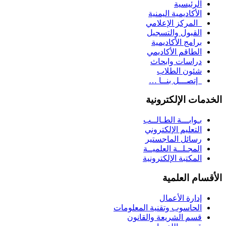
الرئيسية
الأكاديمية اليمنية
المركز الإعلامي
القبول والتسجيل
برامج الأكاديمية
الطاقم الأكاديمي
دراسات وابحاث
شئون الطلاب
إتصـــل بنــا …
الخدمات الإلكترونية
بـوابـــة الطـالــب
التعليم الإلكتروني
رسائل الماجستير
المجـلــة العلميــة
المكتبة الإلكترونية
الأقسام العلمية
إدارة الأعمال
الحاسوب وتقنية المعلومات
قسم الشريعة والقانون