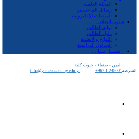
المجلة العلمية
رسائل الماجستير
المنصات الإلكترونية
شئون الطلاب
بوابة الطالب
دليل الطالب
اللوائح والأنظمة
الجداول الدراسية
إتصـــل بنــا …
اليمن - صنعاء - جنوب كلية
الشرطة
+967 1 248001
info@yemenacademy.edu.ye
الرئيسية
الأكاديمية اليمنية