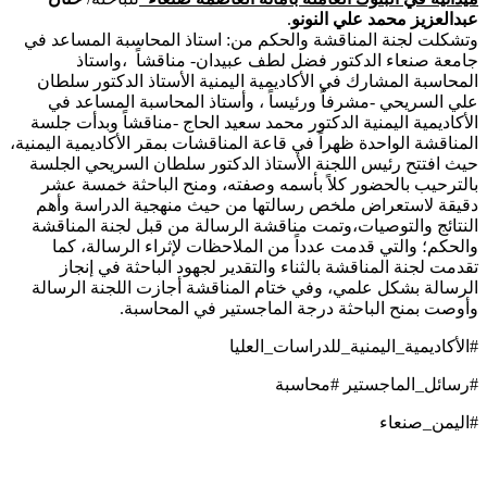
عبدالعزيز محمد علي النونو
.
وتشكلت لجنة المناقشة والحكم من: استاذ المحاسبة المساعد في
جامعة صنعاء الدكتور فضل لطف عبيدان- مناقشاً ،واستاذ
المحاسبة المشارك في الأكاديمية اليمنية الأستاذ الدكتور سلطان
علي السريحي -مشرفاً ورئيساً ، وأستاذ المحاسبة المساعد في
الأكاديمية اليمنية الدكتور محمد سعيد الحاج -مناقشاً وبدأت جلسة
المناقشة الواحدة ظهراً في قاعة المناقشات بمقر الأكاديمية اليمنية،
حيث افتتح رئيس اللجنة الأستاذ الدكتور سلطان السريحي الجلسة
بالترحيب بالحضور كلاً بأسمه وصفته، ومنح الباحثة خمسة عشر
دقيقة لاستعراض ملخص رسالتها من حيث منهجية الدراسة وأهم
النتائج والتوصيات،وتمت مناقشة الرسالة من قبل لجنة المناقشة
والحكم؛ والتي قدمت عدداً من الملاحظات لإثراء الرسالة، كما
تقدمت لجنة المناقشة بالثناء والتقدير لجهود الباحثة في إنجاز
الرسالة بشكل علمي، وفي ختام المناقشة أجازت اللجنة الرسالة
وأوصت بمنح الباحثة درجة الماجستير في المحاسبة.
#الأكاديمية_اليمنية_للدراسات_العليا
#رسائل_الماجستير #محاسبة
#اليمن_صنعاء