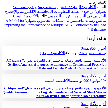
0
مشاركات
السابق
الأكاديمية اليمنية تناقش رسالة ماجستير في المحاسبة
بعنوان”أثر جودة أنظمة المعلومات المحاسبية الالكترونية والإفصاح
الضريبي في الحد من التهرب الضريبي “
التالي
الأكاديمية اليمنية
تناقش رسالة ماجستير في شبكات الحاسوب بعنوان”A Model for
Improving the Performance of Multiple SDN Controller With Load
Balancing “
شاهد أيضا
أخبار الأكاديمية
0
•
8 أغسطس 2026
•
بواسطة
الأكاديمية اليمنية
الأكاديمية اليمنية تناقش رسالة ماجستير في اللغويات بعنوان”A Pragma-
Stylistic Analysis of Figurative Language in Confessional Poetry by
Male and Female Poets: A Comparative Study“
أخبار الأكاديمية
0
•
30 يوليو 2026
•
بواسطة
الأكاديمية اليمنية
الأكاديمية اليمنية تناقش رسالة ماجستير في الترجمة بعنوان”Critique and
Quality Assessment of the English Translation of Selected Short Stories
Drawn from Contemporary Arabic Literature “
أخبار الأكاديمية
0