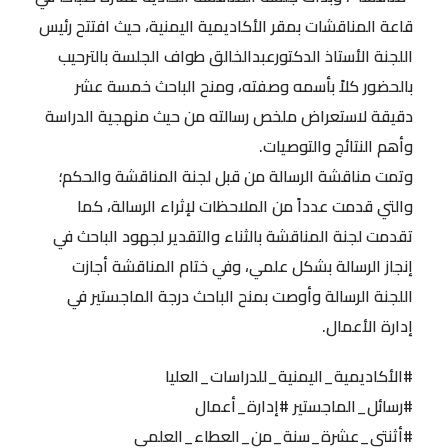
قاعة المناقشات بمقر الأكاديمية اليمنية، حيث افتتح رئيس
اللجنة الأستاذ الدكتورعبدالخالق طواف الجلسة بالترحيب
بالحضور كلاً بأسمه وصفته، ومنح الباحث خمسة عشر
دقيقة لاستعراض ملخص رسالته من حيث منهجية الدراسة
وأهم النتائج والتوصيات.
وتمت مناقشة الرسالة من قبل لجنة المناقشة والحكم؛
والتي قدمت عدداً من الملاحظات لإثراء الرسالة، كما
تقدمت لجنة المناقشة بالثناء والتقدير لجهود الباحث في
إنجاز الرسالة بشكل علمي، وفي ختام المناقشة أجازت
اللجنة الرسالة وأوصت بمنح الباحث درجة الماجستير في
إدارة الأعمال.
#الأكاديمية_اليمنية_للدراسات_العليا
#رسائل_الماجستير
#إدارة_أعمال
#أثنتى_عشرة_سنة_من_العطاء_العلمي