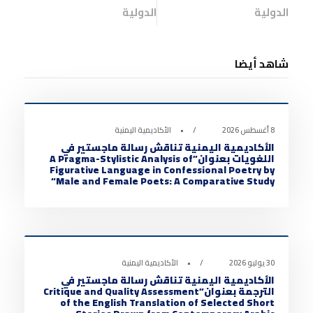
الدولية
الدولية
شاهد أيضا
أخبار الأكاديمية
0
8 أغسطس 2026
•
الأكاديمية اليمنية
الأكاديمية اليمنية تناقش رسالة ماجستير في
اللغويات بعنوان”A Pragma-Stylistic Analysis of
Figurative Language in Confessional Poetry by
Male and Female Poets: A Comparative Study“
أخبار الأكاديمية
0
30 يوليو 2026
•
الأكاديمية اليمنية
الأكاديمية اليمنية تناقش رسالة ماجستير في
الترجمة بعنوان”Critique and Quality Assessment
of the English Translation of Selected Short