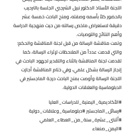
اللجنة الأستاذ الدكتور نبيل الشرجبي الجلسة بالترحيب
بالحضور كلاً بأسمه وصفته، ومنح الباحث خمسة عشر
دقيقة لاستعراض ملخص رسالته من حيث منهجية الدراسة
وأهم النتائج والتوصيات.
وتمت مناقشة الرسالة من قبل لجنة المناقشة والحكم؛
والتي قدمت عدداً من الملاحظات لإثراء الرسالة، كما
تقدمت لجنة المناقشة بالثناء والتقدير لجهود الباحث في
إنجاز الرسالة بشكل علمي، وفي ختام المناقشة أجازت
اللجنة الرسالة وأوصت بمنح الباحث درجة الماجستير في
الدبلوماسية والعلاقات الدولية.
#الأكاديمية_اليمنية_للدراسات_العليا
#رسائل_الماجستير
#دبلوماسية_وعلاقات_دولية
#أثنتى_عشرة_سنة_من_العطاء_العلمي
#اليمن_صنعاء