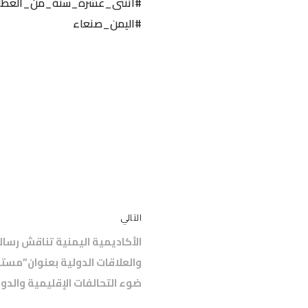
#أثنتى_عشرة_سنة_من_العطا
#اليمن_صنعاء
التالي
الأكاديمية اليمنية تناقش رسال
والعلاقات الدولية بعنوان”مستق
ضوء التحالفات الإقليمية والدولي