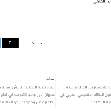
ء_العلمي
مشاركات
0
السابق
ة ماجستير في الدبلوماسية
الأكاديمية اليمنية تناقش رسالة م
بل النظام الإقليمي العربي في
بعنوان”دور برامج التدريب في تطو
ة الراهنة ”
الصغيرة من وجهة نظر جهات التموي