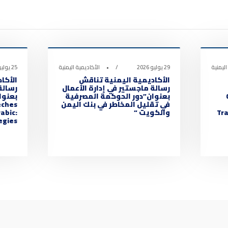
أخبار الأكاديمية
أخبار
0
0
اليمنية
29 يوليو 2026
•
الأكاديمية اليمنية
25 يوليو 2026
الأكاديمية اليمنية تناقش
الأكا
رسالة ماجستير في إدارة الأعمال
رسالة
بعنوان”دور الحوكمة المصرفية
في تقليل المخاطر في بنك اليمن
eches
Tra
والكويت “
abic:
ies “