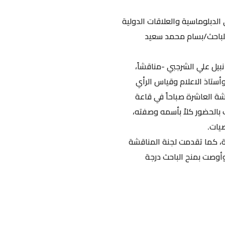
علنية لرسالة الماجستير في الدبلوماسية والعلاقات الدولية
للباحث/بسام محمد سعيد
بيل علي الشرجبي -مناقشاً،
وأستاذ الاعلام وقياس الرأي
قشة العاشرة صباحاً في قاعة
ب بالحضور كلاً بأسمه وصفته،
يات.
ة، كما تقدمت لجنة المناقشة
 وأوصت بمنح الباحث درجة