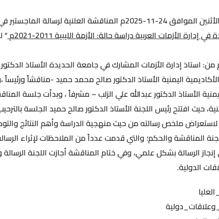
عقدت الأكاديمية اليمنية اليوم الأثنين الموافق 24-11-2025م المناقشة ال
 في إدارة الأزمات العربية دراسة حالة: الأزمة الليبية
2011-2021م
“ 
: استاذ إدارة الأزمات المشارك في جامعة الحديدة الأستاذ الدكتور ن
كاديمية اليمنية الأستاذ الدكتور صالح محمد حميد -مناقشاً ورئيساً ،
منية الأستاذ الدكتور عبدالله علي الزلب – مشرفاً ، وبدأت جلسة المنا
ية، حيث افتتح رئيس اللجنة الأستاذ الدكتور صالح حميد الجلسة بالترحي
استعراض ملخص رسالته من حيث منهجية الدراسة وأهم النتائج والتوص
نة المناقشة والحكم؛ والتي قدمت عدداً من الملاحظات لإثراء الرسال
ي إنجاز الرسالة بشكل علمي، وفي ختام المناقشة أجازت اللجنة الرسالة
قات الدولية.
لعليا
وعلاقات_دولية