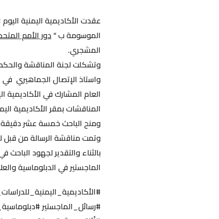
الموسومة ب “
دور الأمم المتحدة
المشجري.
وتشكلت لجنة المناقشة والحكم من
واستاذ الإتصال الجماهيري في الأ
العام المشارك في الأكاديمية الي
المناقشات بمقر الأكاديمية اليمن
ومنح الباحث خمسة عشر دقيقة ل
وتمت مناقشة الرسالة من قبل لج
بالثناء والتقدير لجهود الباحث ف
الماجستير في الدبلوماسية والعلا
#الأكاديمية_اليمنية_للدراسات_ا
#رسائل_الماجستير
#دبلوماسية_