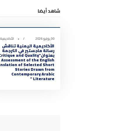
شاهد أيضا
أخبار الأكاديمية
30 يوليو 2026
•
الأكاديمية 
الأكاديمية اليمنية تناقش
رسالة ماجستير في الترجمة
بعنوان”Critique and Quality
Assessment of the English
nslation of Selected Short
Stories Drawn from
Contemporary Arabic
Literature “