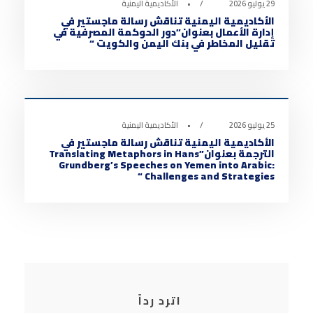
29 يوليو 2026
•
الأكاديمية اليمنية
الأكاديمية اليمنية تناقش رسالة ماجستير في
إدارة الأعمال بعنوان”دور الحوكمة المصرفية في
تقليل المخاطر في بنك اليمن والكويت “
أخبار الأكاديمية
0
25 يوليو 2026
•
الأكاديمية اليمنية
الأكاديمية اليمنية تناقش رسالة ماجستير في
الترجمة بعنوان”Translating Metaphors in Hans
Grundberg’s Speeches on Yemen into Arabic:
Challenges and Strategies “
اترد رداً