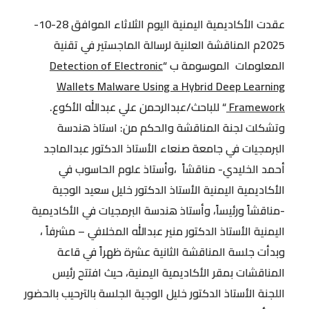
عقدت الأكاديمية اليمنية اليوم الثلاثاء الموافق 28-10-
2025م المناقشة العلنية لرسالة الماجستير في تقنية
المعلومات الموسومة ب “
Detection of Electronic
Wallets Malware Using a Hybrid Deep Learning
Framework
“ للباحث/عبدالرحمن علي عبدالله الأكوع.
وتشكلت لجنة المناقشة والحكم من: استاذ هندسة
البرمجيات في جامعة صنعاء الأستاذ الدكتور عبدالماجد
أحمد الخليدي- مناقشاً ،وأستاذ علوم الحاسوب في
الأكاديمية اليمنية الأستاذ الدكتور خليل سعيد الوجية
-مناقشاً ورئيساً، وأستاذ هندسة البرمجيات في الأكاديمية
اليمنية الأستاذ الدكتور منير عبدالله المخلافي – مشرفاً ،
وبدأت جلسة المناقشة الثانية عشرة ظهراً في قاعة
المناقشات بمقر الأكاديمية اليمنية، حيث افتتح رئيس
اللجنة الأستاذ الدكتور خليل الوجية الجلسة بالترحيب بالحضور