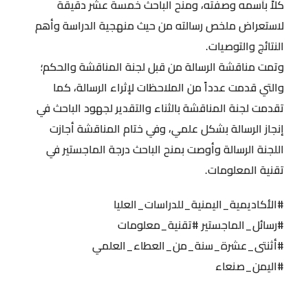
كلاً بأسمه وصفته، ومنح الباحث خمسة عشر دقيقة
لاستعراض ملخص رسالته من حيث منهجية الدراسة وأهم
النتائج والتوصيات.
وتمت مناقشة الرسالة من قبل لجنة المناقشة والحكم؛
والتي قدمت عدداً من الملاحظات لإثراء الرسالة، كما
تقدمت لجنة المناقشة بالثناء والتقدير لجهود الباحث في
إنجاز الرسالة بشكل علمي، وفي ختام المناقشة أجازت
اللجنة الرسالة وأوصت بمنح الباحث درجة الماجستير في
تقنية المعلومات.
#الأكاديمية_اليمنية_للدراسات_العليا
#رسائل_الماجستير
#تقنية_معلومات
#أثنتى_عشرة_سنة_من_العطاء_العلمي
#اليمن_صنعاء