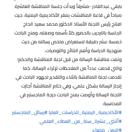
بابقي عبدالقادر -مشرفاً وبدأت جلسة المناقشة العاشرة
صباحاً في قاعة المناقشات بمقر الأكاديمية اليمنية، حيث
افتتح رئيس اللجنة الأستاذ الدكتور محمد سعيد الحاج
الجلسة بالترحيب بالحضور كلاً بأسمه وصفته، ومنح الباحث
خمسة عشر دقيقة لاستعراض ملخص رسالته من حيث
منهجية الدراسة وأهم النتائج والتوصيات.
وتمت مناقشة الرسالة من قبل لجنة المناقشة والحكم؛
والتي قدمت عدداً من الملاحظات لإثراء الرسالة، كما
تقدمت لجنة المناقشة بالثناء والتقدير لجهود الباحث في
إنجاز الرسالة بشكل علمي، وفي ختام المناقشة أجازت
اللجنة الرسالة وأوصت بمنح الباحث درجة الماجستير في
المحاسبة.
#الأكاديمية_اليمنية_للدراسات_العليا
#رسائل_الماجستير
#أثنتى_عشرة_سنة_من_العطاء_العلمي
#اليمن_صنعاء