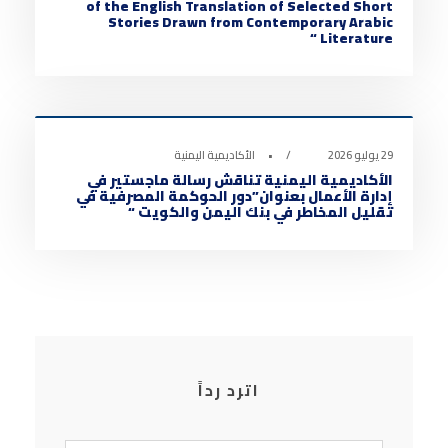
of the English Translation of Selected Short
Stories Drawn from Contemporary Arabic
Literature “
أخبار الأكاديمية
0
29 يوليو 2026
•
الأكاديمية اليمنية
الأكاديمية اليمنية تناقش رسالة ماجستير في
إدارة الأعمال بعنوان”دور الحوكمة المصرفية في
تقليل المخاطر في بنك اليمن والكويت “
اترد رداً