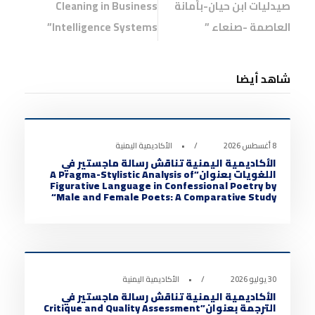
صيدليات ابن حيان-بأمانة
Cleaning in Business
العاصمة -صنعاء ”
Intelligence Systems”
شاهد أيضا
أخبار الأكاديمية
0
8 أغسطس 2026
•
الأكاديمية اليمنية
الأكاديمية اليمنية تناقش رسالة ماجستير في
اللغويات بعنوان”A Pragma-Stylistic Analysis of
Figurative Language in Confessional Poetry by
Male and Female Poets: A Comparative Study“
أخبار الأكاديمية
0
30 يوليو 2026
•
الأكاديمية اليمنية
الأكاديمية اليمنية تناقش رسالة ماجستير في
الترجمة بعنوان”Critique and Quality Assessment