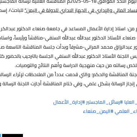
عقدت الأكاديمية اليمنية صباح اليوم الاحد الموافق 18-05-2025م المن
اد المالي والإداري في الجهاز الاداري للدولة في اليمن
“
للباحث/ إسما
ن: استاذ إدارة الأعمال المساعد في جامعة صنعاء الدكتور عبدالكري
نعاء الأستاذ الدكتور عبدالله عبدالله السنفي-مناقشاً ورئيساً، واستا
كتور عبدالرزاق محمد المراني-مشرفاً وبدأت جلسة المناقشة التاسعة صب
ئيس اللجنة الأستاذ الدكتور عبدالله السنفي الجلسة بالترحيب بالحضور ك
 رسالته من حيث منهجية الدراسة وأهم النتائج والتوصيات.
نة المناقشة والحكم؛ والتي قدمت عدداً من الملاحظات لإثراء الرسال
ي إنجاز الرسالة بشكل علمي، وفي ختام المناقشة أجازت اللجنة الرسالة
لعليا
#رسائل_الماجستير
#إدارة_الأعمال
ء_العلمي
#اليمن_صنعاء