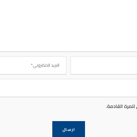
لكترونية
الأقسام العلمية
 الطـالــب
إدارة الأعمال
الإلكتروني
الحاسوب وتقنية المعلوما
لماجستير
قسم الشريعة والقانون
ة العلميــة
قســم اللغـــات
الإلكترونية
لمرة القادمة.