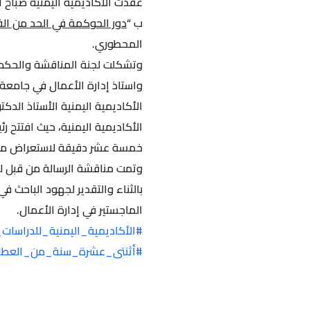
ب “
دور الحوكمة في الحد من الفس
المحطوري.
وتشكلت لجنة المناقشة والحكم م
واستاذ إدارة الأعمال في جامعة ص
الأكاديمية اليمنية الأستاذ الد
الأكاديمية اليمنية، حيث افتتح ر
خمسة عشر دقيقة لاستعراض ملخص
وتمت مناقشة الرسالة من قبل لج
بالثناء والتقدير لجهود الباحث ف
الماجستير في إدارة الأعمال.
#الأكاديمية_اليمنية_للدراسات_ا
#أثنتى_عشرة_سنة_من_العطا