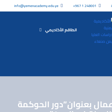
info@yemenacademy.edu.ye
+967 1 248001
الطاقم الأكاديمي
أعمال بعنوان”دور الحوكمة