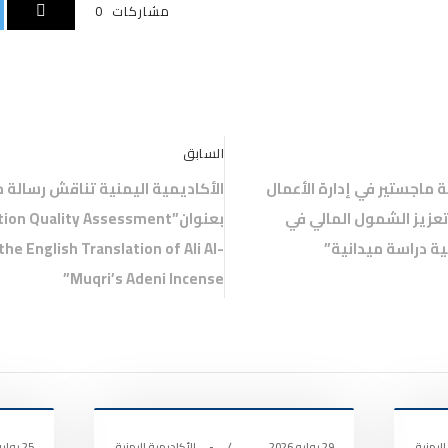
مشاركات
0
السابق
 ماجستير في إدارة الأعمال
الأكاديمية اليمنية تناقش رسالة م
تعزيز الشمول المالي في
بعنوان”on Quality Assessment
ة دراسة ميدانية”
the English Translation of Ali Al-
Muqri’s Adeni Incense”
أخبار الأكاديمية
أخبار
0
0
اليمنية
29 يوليو 2026
•
الأكاديمية اليمنية
25 يوليو 2026