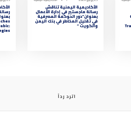
الأكاديمية اليمنية تناقش
الأكا
رسالة ماجستير في إدارة الأعمال
رسالة
بعنوان”دور الحوكمة المصرفية
في تقليل المخاطر في بنك اليمن
eches
Tra
والكويت “
abic:
ies “
اترد رداً