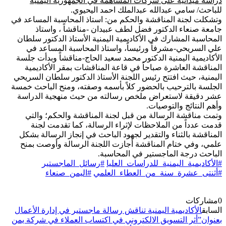
دانية على شركات المساهمة في الجمهورية اليمنية
”
سامي عبدالله عبدالملك احمد اليحيوي.
جنة المناقشة والحكم من: استاذ المحاسبة المساعد في
عاء الدكتور فضل لطف عبيدان -مناقشاً ، واستاذ
 المشارك في الأكاديمية اليمنية الأستاذ الدكتور سلطان
يحي-مشرفاً ورئيساً، واستاذ المحاسبة المساعد في
ية اليمنية الدكتور محمد سعيد الحاج-مناقشاً وبدأت جلسة
 العاشرة صباحاً في قاعة المناقشات بمقر الأكاديمية
 حيث افتتح رئيس اللجنة الأستاذ الدكتور سلطان السريحي
الترحيب بالحضور كلاً بأسمه وصفته، ومنح الباحث خمسة
قة لاستعراض ملخص رسالته من حيث منهجية الدراسة
تائج والتوصيات.
قشة الرسالة من قبل لجنة المناقشة والحكم؛ والتي
اً من الملاحظات لإثراء الرسالة، كما تقدمت لجنة
 بالثناء والتقدير لجهود الباحث في إنجاز الرسالة بشكل
ي ختام المناقشة أجازت اللجنة الرسالة وأوصت بمنح
رجة الماجستير في المحاسبة.
مية_اليمنية_للدراسات_العليا
#رسائل_الماجستير
عشرة_سنة_من_العطاء_العلمي
#اليمن_صنعاء
ات
أكاديمية اليمنية تناقش رسالة ماجستير في إدارة الأعمال
ثر التسويق الالكتروني في اكتساب العملاء في شركة يمن