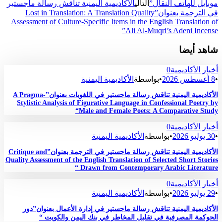
لهاتف النقال”
التالي
الأكاديمية اليمنية تناقش رسالة ماجستير
في الترجمة بعنوان”Lost in Translation: A Translation Quality
Assessment of Culture-Specific Items in the English Trans
Ali Al-Muqri’s Adeni
يضا
كاديمية
0
•
بواسطة
الأكاديمية اليمنية
الأكاديمية اليمنية تناقش رسالة ماجستير في اللغويات بعنوان”A Pragma-
Stylistic Analysis of Figurative Language in Confessional 
Male and Female Poets: A Comparativ
كاديمية
0
•
بواسطة
الأكاديمية اليمنية
الأكاديمية اليمنية تناقش رسالة ماجستير في الترجمة بعنوان”Critique and
Quality Assessment of the English Translation of Selected Shor
Drawn from Contemporary Arabic Lit
كاديمية
0
•
بواسطة
الأكاديمية اليمنية
ة اليمنية تناقش رسالة ماجستير في إدارة الأعمال بعنوان”دور
لمصرفية في تقليل المخاطر في بنك اليمن والكويت “