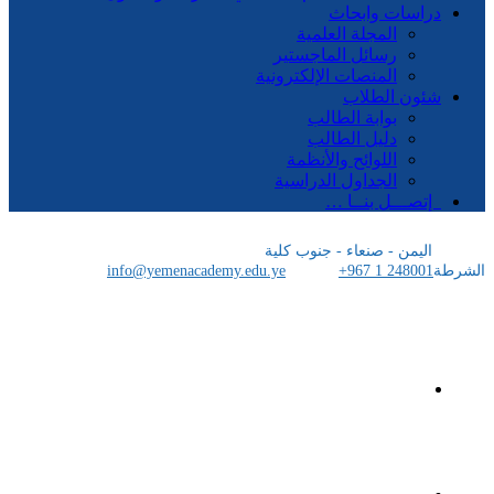
اسات وابحاث
المجلة العلمية
رسائل الماجستير
المنصات الإلكترونية
ون الطلاب
بوابة الطالب
دليل الطالب
اللوائح والأنظمة
الجداول الدراسية
صـــل بنــا …
ليمن - صنعاء - جنوب كلية
info@yemenacademy.edu.ye
+967 1 24800
الرئيسية