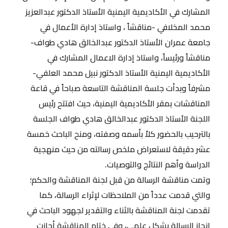
المشارك في الأكاديمية اليمنية الأستاذ الدكتور عبدالعزيز
محمد المخلافي -مناقشاً ، واستاذ إدارة الأعمال في
جامعة عمران الأستاذ الدكتور عبدالخالق هادي طواف-
مناقشاً ورئيساً، واستاذ إدارة الاعمال المشارك في
الأكاديمية اليمنية الأستاذ الدكتور نبيل محمد العلفي-
مشرفاً وبدأت جلسة المناقشة التاسعة صباحاً في قاعة
المناقشات بمقر الأكاديمية اليمنية، حيث افتتح رئيس
اللجنة الأستاذ الدكتور عبدالخالق هادي طواف الجلسة
بالترحيب بالحضور كلاً بأسمه وصفته، ومنح الباحث خمسة
عشر دقيقة لاستعراض ملخص رسالته من حيث منهجية
الدراسة وأهم النتائج والتوصيات.
وتمت مناقشة الرسالة من قبل لجنة المناقشة والحكم؛
والتي قدمت عدداً من الملاحظات لإثراء الرسالة، كما
تقدمت لجنة المناقشة بالثناء والتقدير لجهود الباحث في
إنجاز الرسالة بشكل علمي، وفي ختام المناقشة أجازت