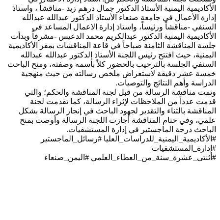
الأكاديمية اليمنية الأستاذ الدكتور جمال درهم زيد -مناقشاً ، واستاذ
إدارة الأعمال في جامعة صنعاء الأستاذ الدكتور عبدالله عبدالله
السنفي -مناقشاً ورئيساً، واستاذ إدارة الاعمال المساعد في
الأكاديمية اليمنية الدكتور عبدالكريم محمد الدعيس -مشرفاً وبدأت
جلسة المناقشة الثامنة صباحاً في قاعة المناقشات بمقر الأكاديمية
اليمنية، حيث افتتح رئيس اللجنة الأستاذ الدكتور عبدالله عبدالله
السنفي الجلسة بالترحيب بالحضور كلاً بأسمه وصفته، ومنح الباحث
خمسة عشر دقيقة لاستعراض ملخص رسالته من حيث منهجية
الدراسة وأهم النتائج والتوصيات.
وتمت مناقشة الرسالة من قبل لجنة المناقشة والحكم؛ والتي
قدمت عدداً من الملاحظات لإثراء الرسالة، كما تقدمت لجنة
المناقشة بالثناء والتقدير لجهود الباحث في إنجاز الرسالة بشكل
علمي، وفي ختام المناقشة أجازت اللجنة الرسالة وأوصت بمنح
الباحث درجة الماجستير في إدارة المستشفيات.
#الأكاديمية_اليمنية_للدراسات_العليا #رسائل_الماجستير
#إدارة_المستشفيات
#أثنتى_عشرة_سنة_من_العطاء_العلمي #اليمن_صنعاء