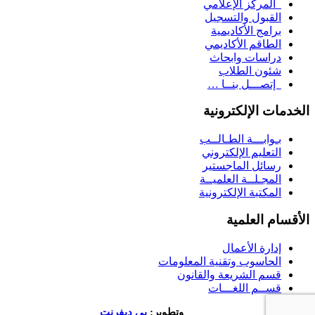
المركز الإعلامي
القبول والتسجيل
برامج الأكاديمية
الطاقم الأكاديمي
دراسات وابحاث
شئون الطلاب
إتصـــل بنــا …
الخدمات الإلكترونية
بـوابـــة الطـالــب
التعليم الإلكتروني
رسائل الماجستير
المجـلــة العلميــة
المكتبة الإلكترونية
الأقسام العلمية
إدارة الأعمال
الحاسوب وتقنية المعلومات
قسم الشريعة والقانون
قســم اللغـــات
تصميم
وتطوير:
بي ديفرنت