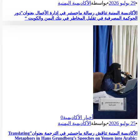
•
29 يوليو 2026
•
بواسطة
الأكاديمية اليمنية
الأكاديمية اليمنية تناقش رسالة ماجستير في إدارة الأعمال بعنوان”دور
الحوكمة المصرفية في تقليل المخاطر في بنك اليمن والكويت “
أخبار الأكاديمية
0
•
25 يوليو 2026
•
بواسطة
الأكاديمية اليمنية
الأكاديمية اليمنية تناقش رسالة ماجستير في الترجمة بعنوان”Translating
Metaphors in Hans Grundberg’s Speeches on Yemen into Arabic: