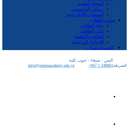
المجلة العلمية
رسائل الماجستير
المنصات الإلكترونية
شئون الطلاب
بوابة الطالب
دليل الطالب
اللوائح والأنظمة
الجداول الدراسية
إتصـــل بنــا …
اليمن - صنعاء - جنوب كلية
الشرطة
+967 1 248001
info@yemenacademy.edu.ye
الرئيسية
الأكاديمية اليمنية