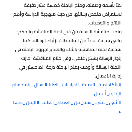
كلاً بأسمه وصفته، ومنح الباحثة خمسة عشر دقيقة
لاستعراض ملخص رسالتها من حيث منهجية الدراسة وأهم
النتائج والتوصيات.
وتمت مناقشة الرسالة من قبل لجنة المناقشة والحكم؛
والتي قدمت عدداً من الملاحظات لإثراء الرسالة، كما
تقدمت لجنة المناقشة بالثناء والتقدير لجهود الباحثة في
إنجاز الرسالة بشكل علمي، وفي ختام المناقشة أجازت
اللجنة الرسالة وأوصت بمنح الباحثة درجة الماجستير في
إدارة الأعمال.
#الأكاديمية_اليمنية_للدراسات_العليا
#رسائل_الماجستير
#إدارة_أعمال
#أثنتى_عشرة_سنة_من_العطاء_العلمي
#اليمن_صنعا
ء