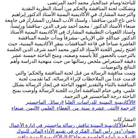
للباحثة/وسام عبدالجبار محمد أحمد المرتضى.
وتشكلت لجنة المناقشة والحكم من: أستاذ النظرية النقدية
والترجمة المشارك في الأكاديمية اليمنية الأستاذ الدكتور إبراهيم
ناجي تاج الدين-مناقشاً ، واستاذ الأدب المقارن المشارك في جامعة
صنعاء الأستاذ الدكتور / محمد أحمد شرف الدين -مناقشاً ورئيساً،
واستاذ اللغويات التطبيقية المشارك في الأكاديمية اليمنية الأستاذ
الدكتور عبدالله علي الإرياني -مشرفاً وبدأت جلسة المناقشة
العاشرة صباحاً في قاعة المناقشات بمقر الأكاديمية اليمنية، حيث
افتتح رئيس اللجنة الأستاذ الدكتور محمد أحمد شرف الدين الجلسة
بالترحيب بالحضور كلاً بأسمه وصفته، ومنح الباحثة خمسة عشر
دقيقة لاستعراض ملخص رسالتها من حيث منهجية الدراسة وأهم
النتائج والتوصيات.
وتمت مناقشة الرسالة من قبل لجنة المناقشة والحكم؛ والتي
قدمت عدداً من الملاحظات لإثراء الرسالة، كما تقدمت لجنة
المناقشة بالثناء والتقدير لجهود الباحثة في إنجاز الرسالة بشكل
علمي، وفي ختام المناقشة أجازت اللجنة الرسالة وأوصت بمنح
الباحثة درجة الماجستير في الترجمة.
#الأكاديمية_اليمنية_للدراسات_العليا
#رسائل_الماجستير
#ترجمة
#أثنتى_عشرة_سنة_من_العطاء_العلمي
#اليمن_صنعاء
0
مشاركات
السابق
الأكاديمية اليمنية تناقش رسالة ماجستير في إدارة الأعمال
بعنوان”دور رأس المال الفكري في تقييم الأداء المالي للبنوك
الإسلامية بأمانة العاصمة صنعاء”
التالي
الأكاديمية اليمنية تناقش