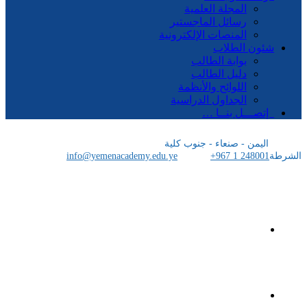
المجلة العلمية
رسائل الماجستير
المنصات الإلكترونية
شئون الطلاب
بوابة الطالب
دليل الطالب
اللوائح والأنظمة
الجداول الدراسية
إتصـــل بنــا …
اليمن - صنعاء - جنوب كلية
الشرطة
+967 1 248001
info@yemenacademy.edu.ye
الرئيسية
الأكاديمية اليمنية