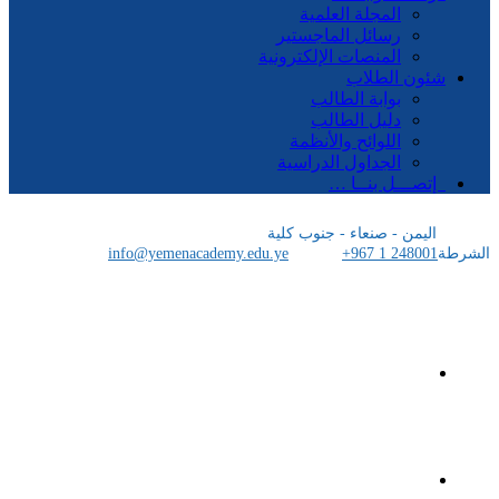
المجلة العلمية
رسائل الماجستير
المنصات الإلكترونية
شئون الطلاب
بوابة الطالب
دليل الطالب
اللوائح والأنظمة
الجداول الدراسية
إتصـــل بنــا …
اليمن - صنعاء - جنوب كلية
الشرطة
+967 1 248001
info@yemenacademy.edu.ye
الرئيسية
الأكاديمية اليمنية