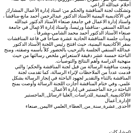
أحلام عبدالله الراعي.
وتشكلت لجنة المناقشة والحكم من: استاذ إدارة الأعمال المشارك
في الأكاديمية اليمنية الأستاذ الدكتور عبدالرحمن أحمد مانع-مناقشاً ،
واستاذ إدارة الاعمال في جامعة صنعاء الأستاذ الدكتور عبدالله
عبدالله السنفي -مناقشاً ورئيساً، واستاذ إدارة الاعمال في جامعة
صنعاء الأستاذ الدكتور أحمد محمد الشامي-مشرفاً .
وبدأت جلسة المناقشة الحادية عشرة صباحاً في قاعة المناقشات
بمقر الأكاديمية اليمنية، حيث افتتح رئيس اللجنة الأستاذ الدكتور
عبدالله السنفي الجلسة بالترحيب بالحضور كلاً بأسمه وصفته، ومنح
الباحثة خمسة عشر دقيقة لاستعراض ملخص رسالتها من حيث
منهجية الدراسة وأهم النتائج والتوصيات.
وتمت مناقشة الرسالة من قبل لجنة المناقشة والحكم؛ والتي
قدمت عدداً من الملاحظات لإثراء الرسالة، كما تقدمت لجنة
المناقشة بالثناء والتقدير لجهود الباحثة في إنجاز الرسالة بشكل
علمي، وفي ختام المناقشة أجازت اللجنة الرسالة وأوصت بمنح
الباحثة درجة الماجستير في إدارة الأعمال.
#الأكاديمية_اليمنية_للدراسات_العليا #رسائل_الماجستير
#إدارة_أعمال
#أحدى_عشرة_سنة_من_العطاء_العلمي #اليمن_صنعاء
0
مشاركات