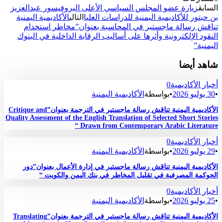
السابق
زيارة عضو المجلس السياسي الأعلى البروفيسور عبدالعزيز
بن حبتور للأكاديمية اليمنية للدراسات العليا
التالي
الأكاديمية اليمنية
تناقش رسالة ماجستير في المحاسبة بعنوان”مخاطر استخدام
النقود الإلكترونية وأثرها على أساليب الرقابة الداخلية في البنوك
اليمنية”
شاهد أيضا
أخبار الأكاديمية
0
•
30 يوليو 2026
•
بواسطة
الأكاديمية اليمنية
الأكاديمية اليمنية تناقش رسالة ماجستير في الترجمة بعنوان”Critique and
Quality Assessment of the English Translation of Selected Short Stories
Drawn from Contemporary Arabic Literature “
أخبار الأكاديمية
0
•
29 يوليو 2026
•
بواسطة
الأكاديمية اليمنية
الأكاديمية اليمنية تناقش رسالة ماجستير في إدارة الأعمال بعنوان”دور
الحوكمة المصرفية في تقليل المخاطر في بنك اليمن والكويت “
أخبار الأكاديمية
0
•
25 يوليو 2026
•
بواسطة
الأكاديمية اليمنية
الأكاديمية اليمنية تناقش رسالة ماجستير في الترجمة بعنوان”Translating