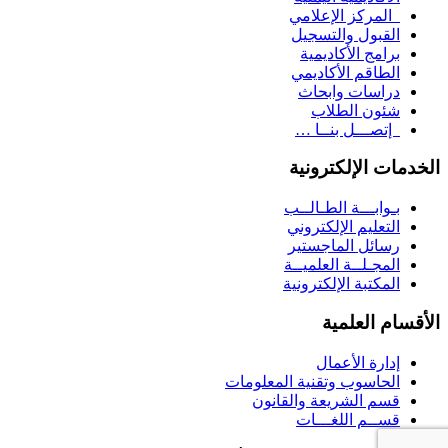
المركز الإعلامي
القبول والتسجيل
برامج الأكاديمية
الطاقم الأكاديمي
دراسات وابحاث
شئون الطلاب
إتصـــل بنــا …
الخدمات الإلكترونية
بـوابـــة الطـالــب
التعليم الإلكتروني
رسائل الماجستير
المجـلــة العلميــة
المكتبة الإلكترونية
الأقسام العلمية
إدارة الأعمال
الحاسوب وتقنية المعلومات
قسم الشريعة والقانون
قســم اللغـــات