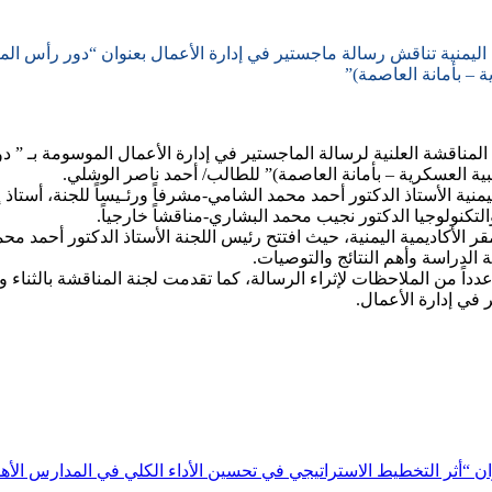
ة اليمنية تناقش رسالة ماجستير في إدارة الأعمال بعنوان “دور رأس ال
 – بأمانة العاصمة)”
ت الأكاديمية اليمنية صباح يوم الخميس الموافق 24 نوفمبر 2022م المناقشة العلنية لرسالة الماجستير ف
ية العسكرية – بأمانة العاصمة)” للطالب/ أحمد ناصر الوشلي.
منية الأستاذ الدكتور أحمد محمد الشامي-مشرفاً ورئـيساً للجنة، أستاذ إ
والتكنولوجيا الدكتور نجيب محمد البشاري-مناقشاً خارجياً.
 الأكاديمية اليمنية، حيث افتتح رئيس اللجنة الأستاذ الدكتور أحمد م
دراسة وأهم النتائج والتوصيات.
اً من الملاحظات لإثراء الرسالة، كما تقدمت لجنة المناقشة بالثناء 
في إدارة الأعمال.
ان “أثر التخطيط الاستراتيجي في تحسين الأداء الكلي في المدارس الأهل