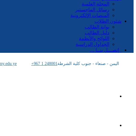
المجلة العلمية
رسائل الماجستير
المنصات الإلكترونية
شئون الطلاب
بوابة الطالب
دليل الطالب
اللوائح والأنظمة
الجداول الدراسية
إتصـــل بنــا …
اليمن - صنعاء - جنوب كلية الشرطة
+967 1 248001
my.edu.ye
الرئيسية
الأكاديمية اليمنية