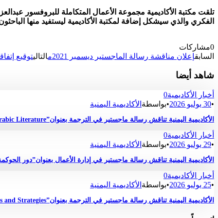
تلقت مكتبة الأكاديمية مجموعة الأعمال المتكاملة للبروفسور عبدالعزي
الفكري والذي سيشكل إضافة لمكتبة الأكاديمية ليستفيد منها الباحثون 
0
مشاركات
السابق
إعلان مناقشة رسالة الماجستير ديسمبر 2021م
التالي
توقيع إتفاق
شاهد أيضا
أخبار الأكاديمية
0
•
30 يوليو 2026
•
بواسطة
الأكاديمية اليمنية
الأكاديمية اليمنية تناقش رسالة ماجستير في الترجمة بعنوان”Critique and Quality Assessment of the English Translation of Selected Short Stories Drawn from Contemporary Arabic Literature “
أخبار الأكاديمية
0
•
29 يوليو 2026
•
بواسطة
الأكاديمية اليمنية
الأكاديمية اليمنية تناقش رسالة ماجستير في إدارة الأعمال بعنوان”دور الحوك
أخبار الأكاديمية
0
•
25 يوليو 2026
•
بواسطة
الأكاديمية اليمنية
الأكاديمية اليمنية تناقش رسالة ماجستير في الترجمة بعنوان”Translating Metaphors in Hans Grundberg’s Speeches on Yemen into Arabic: Challenges and Strategies “