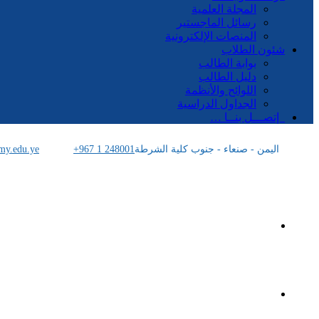
المجلة العلمية
رسائل الماجستير
المنصات الإلكترونية
شئون الطلاب
بوابة الطالب
دليل الطالب
اللوائح والأنظمة
الجداول الدراسية
إتصـــل بنــا …
اليمن - صنعاء - جنوب كلية الشرطة
+967 1 248001
my.edu.ye
الرئيسية
الأكاديمية اليمنية