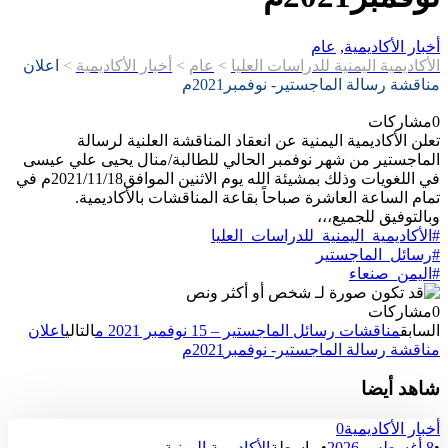
أخبار الأكاديمية
,
عام
الأكاديمية اليمنية للدراسات العليا
>
عام
>
أخبار الأكاديمية
>
اعلان
مناقشة رسالة الماجستير- نوفمبر2021م
0
مشاركات
تعلن الأكاديمية اليمنية عن انعقاد المناقشة العلنية لرسالة
الماجستير من شهر نوفمبر الحالي للطالبة/منال يحيى علي عيسى
في اللغويات وذلك بمشيئة الله يوم الاثنين الموافق2021/11/18م في
تمام الساعة العاشرة صباحاً بقاعة المناقشات بالأكاديمية.
وبالتوفيق للجميع،،،
#الأكاديمية_اليمنية_للدراسات_العليا
#رسائل_الماجستير
#اليمن_صنعاء
0
مشاركات
السابق
مناقشات رسائل الماجستير – 15 نوفمبر 2021 م
التالي
اعلان
مناقشة رسالة الماجستير- نوفمبر2021م
شاهد أيضا
أخبار الأكاديمية
0
•
8 أغسطس 2026
•
بواسطة
الأكاديمية اليمنية