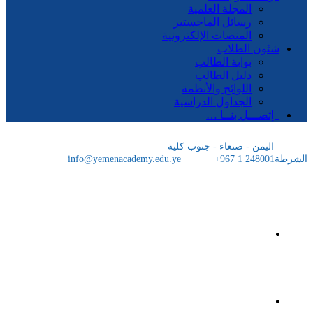
المجلة العلمية
رسائل الماجستير
المنصات الإلكترونية
شئون الطلاب
بوابة الطالب
دليل الطالب
اللوائح والأنظمة
الجداول الدراسية
إتصـــل بنــا …
اليمن - صنعاء - جنوب كلية
الشرطة
+967 1 248001
info@yemenacademy.edu.ye
الرئيسية
الأكاديمية اليمنية