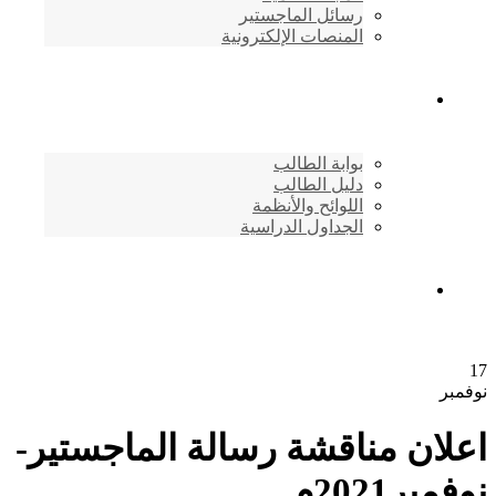
رسائل الماجستير
المنصات الإلكترونية
شئون الطلاب
بوابة الطالب
دليل الطالب
اللوائح والأنظمة
الجداول الدراسية
إتصـــل بنــا …
17
نوفمبر
اعلان مناقشة رسالة الماجستير-
نوفمبر2021م