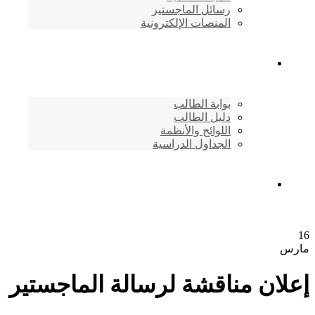
رسائل الماجستير
المنصات الإلكترونية
شئون الطلاب
بوابة الطالب
دليل الطالب
اللوائح والأنظمة
الجداول الدراسية
إتصـــل بنــا …
16
مارس
إعلان مناقشة لرسالة الماجستير