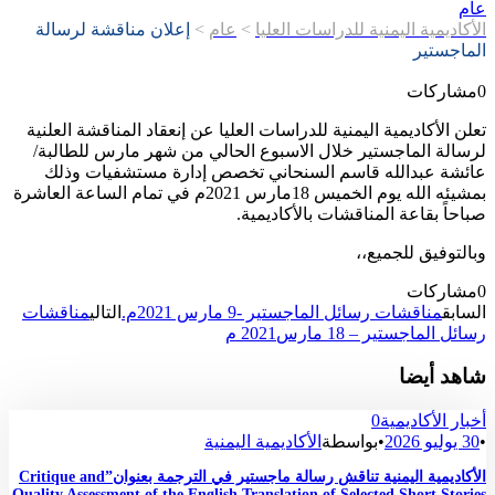
عام
الأكاديمية اليمنية للدراسات العليا
>
عام
>
إعلان مناقشة لرسالة
الماجستير
0
مشاركات
تعلن الأكاديمية اليمنية للدراسات العليا عن إنعقاد المناقشة العلنية
لرسالة الماجستير خلال الاسبوع الحالي من شهر مارس للطالبة/
عائشة عبدالله قاسم السنحاني تخصص إدارة مستشفيات وذلك
بمشيئه الله يوم الخميس 18مارس 2021م في تمام الساعة العاشرة
صباحاً بقاعة المناقشات بالأكاديمية.
وبالتوفيق للجميع،،
0
مشاركات
السابق
مناقشات رسائل الماجستير -9 مارس 2021م.
التالي
مناقشات
رسائل الماجستير – 18 مارس2021 م
شاهد أيضا
أخبار الأكاديمية
0
•
30 يوليو 2026
•
بواسطة
الأكاديمية اليمنية
الأكاديمية اليمنية تناقش رسالة ماجستير في الترجمة بعنوان”Critique and
Quality Assessment of the English Translation of Selected Short Stories