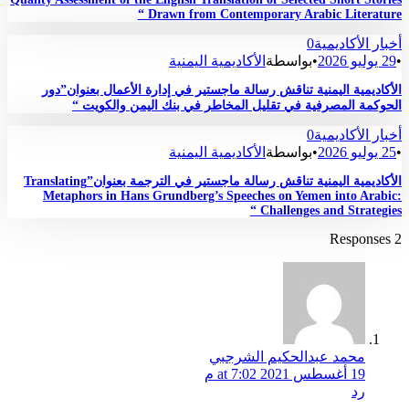
Drawn from Contemporary Arabic Literature “
أخبار الأكاديمية
0
•
29 يوليو 2026
•
بواسطة
الأكاديمية اليمنية
الأكاديمية اليمنية تناقش رسالة ماجستير في إدارة الأعمال بعنوان”دور
الحوكمة المصرفية في تقليل المخاطر في بنك اليمن والكويت “
أخبار الأكاديمية
0
•
25 يوليو 2026
•
بواسطة
الأكاديمية اليمنية
الأكاديمية اليمنية تناقش رسالة ماجستير في الترجمة بعنوان”Translating
Metaphors in Hans Grundberg’s Speeches on Yemen into Arabic:
Challenges and Strategies “
2 Responses
محمد عبدالحكيم الشرجبي
19 أغسطس 2021 at 7:02 م
رد