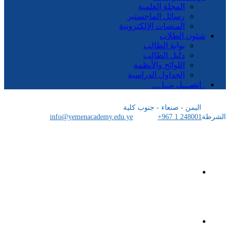
المجلة العلمية
رسائل الماجستير
المنصات الإلكترونية
شئون الطلاب
بوابة الطالب
دليل الطالب
اللوائح والأنظمة
الجداول الدراسية
إتصـــل بنــا …
اليمن - صنعاء - جنوب كلية
الشرطة
+967 1 248001
info@yemenacademy.edu.ye
الرئيسية
الأكاديمية اليمنية