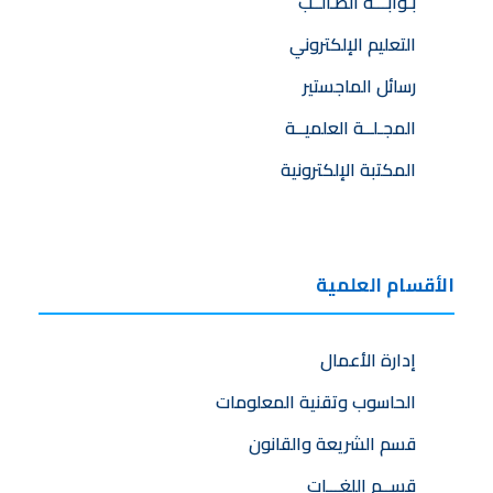
بـوابـــة الطـالــب
التعليم الإلكتروني
رسائل الماجستير
المجـلــة العلميــة
المكتبة الإلكترونية
الأقسام العلمية
إدارة الأعمال
الحاسوب وتقنية المعلومات
قسم الشريعة والقانون
قســم اللغـــات