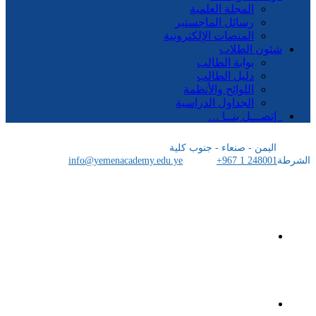
المجلة العلمية
رسائل الماجستير
المنصات الإلكترونية
شئون الطلاب
بوابة الطالب
دليل الطالب
اللوائح والأنظمة
الجداول الدراسية
إتصـــل بنــا …
اليمن - صنعاء - جنوب كلية
الشرطة
+967 1 248001
info@yemenacademy.edu.ye
الرئيسية
الأكاديمية اليمنية