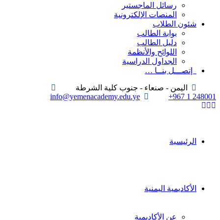
رسائل الماجستير
المنصات الإلكترونية
شئون الطلاب
بوابة الطالب
دليل الطالب
اللوائح والأنظمة
الجداول الدراسية
إتصـــل بنــا …
اليمن - صنعاء - جنوب كلية الشرطة
info@yemenacademy.edu.ye
+967 1 248001
الرئيسية
الأكاديمية اليمنية
عن الأكاديمية