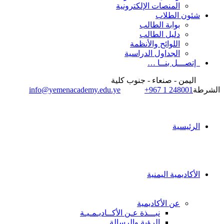
المنصات الإلكترونية
شئون الطلاب
بوابة الطالب
دليل الطالب
اللوائح والأنظمة
الجداول الدراسية
إتصـــل بنــا …
اليمن - صنعاء - جنوب كلية
الشرطة
+967 1 248001
info@yemenacademy.edu.ye
الرئيسية
الأكاديمية اليمنية
عن الأكاديمية
نبـــذة عـن الأكــاديـمـيـة
الرؤية والرسالة