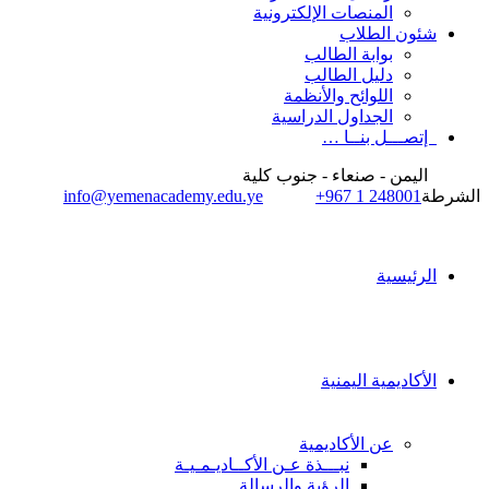
المنصات الإلكترونية
شئون الطلاب
بوابة الطالب
دليل الطالب
اللوائح والأنظمة
الجداول الدراسية
إتصـــل بنــا …
اليمن - صنعاء - جنوب كلية
الشرطة
+967 1 248001
info@yemenacademy.edu.ye
الرئيسية
الأكاديمية اليمنية
عن الأكاديمية
نبـــذة عـن الأكــاديـمـيـة
الرؤية والرسالة