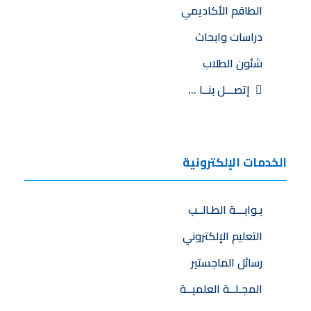
الطاقم الأكاديمي
دراسات وابحاث
شئون الطلاب
إتصـــل بنــا …
الخدمات الإلكترونية
بـوابـــة الطـالــب
التعليم الإلكتروني
رسائل الماجستير
المجـلــة العلميــة