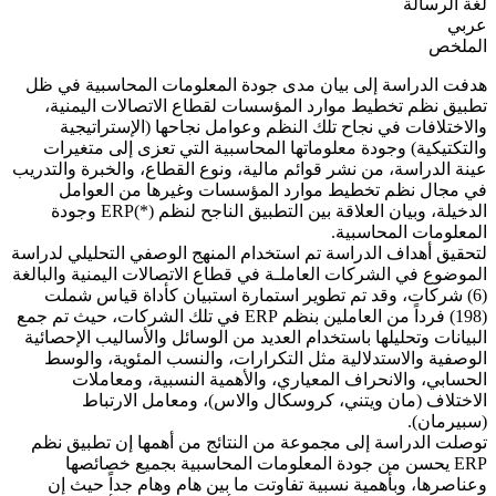
لغة الرسالة
عربي
الملخص
هدفت الدراسة إلى بيان مدى جودة المعلومات المحاسبية في ظل
تطبيق نظم تخطيط موارد المؤسسات لقطاع الاتصالات اليمنية،
والاختلافات في نجاح تلك النظم وعوامل نجاحها (الإستراتيجية
والتكتيكية) وجودة معلوماتها المحاسبية التي تعزى إلى متغيرات
عينة الدراسة، من نشر قوائم مالية، ونوع القطاع، والخبرة والتدريب
في مجال نظم تخطيط موارد المؤسسات وغيرها من العوامل
الدخيلة، وبيان العلاقة بين التطبيق الناجح لنظم (*)ERP وجودة
المعلومات المحاسبية.
لتحقيق أهداف الدراسة تم استخدام المنهج الوصفي التحليلي لدراسة
الموضوع في الشركات العاملـة في قطاع الاتصالات اليمنية والبالغة
(6) شركات، وقد تم تطوير استمارة استبيان كأداة قياس شملت
(198) فرداً من العاملين بنظم ERP في تلك الشركات، حيث تم جمع
البيانات وتحليلها باستخدام العديد من الوسائل والأساليب الإحصائية
الوصفية والاستدلالية مثل التكرارات، والنسب المئوية، والوسط
الحسابي، والانحراف المعياري، والأهمية النسبية، ومعاملات
الاختلاف (مان ويتني، كروسكال والاس)، ومعامل الارتباط
(سبيرمان).
توصلت الدراسة إلى مجموعة من النتائج من أهمها إن تطبيق نظم
ERP يحسن من جودة المعلومات المحاسبية بجميع خصائصها
وعناصرها، وبأهمية نسبية تفاوتت ما بين هام وهام جداً حيث إن