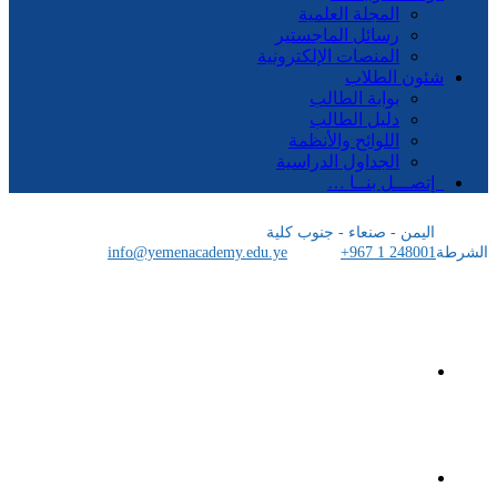
المجلة العلمية
رسائل الماجستير
المنصات الإلكترونية
شئون الطلاب
بوابة الطالب
دليل الطالب
اللوائح والأنظمة
الجداول الدراسية
إتصـــل بنــا …
اليمن - صنعاء - جنوب كلية
الشرطة
+967 1 248001
info@yemenacademy.edu.ye
الرئيسية
الأكاديمية اليمنية