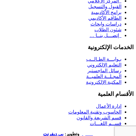
المركز الإعلامي
القبول والتسجيل
برامج الأكاديمية
الطاقم الأكاديمي
دراسات وابحاث
شئون الطلاب
إتصـــل بنــا …
الخدمات الإلكترونية
بـوابـــة الطـالــب
التعليم الإلكتروني
رسائل الماجستير
المجـلــة العلميــة
المكتبة الإلكترونية
الأقسام العلمية
إدارة الأعمال
الحاسوب وتقنية المعلومات
قسم الشريعة والقانون
قســم اللغـــات
تصميم
وتطوير:
بي ديفرنت