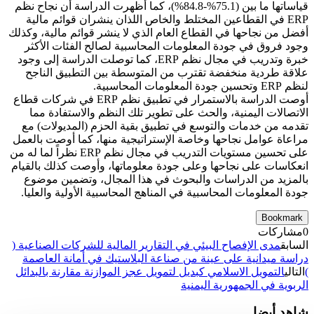
قياساتها ما بين (75.1%-84.8%)، كما أظهرت الدراسة أن نجاح نظم
ERP في القطاعين المختلط والخاص اللذان ينشران قوائم مالية
أفضل من نجاحها في القطاع العام الذي لا ينشر قوائم مالية، وكذلك
وجود فروق في جودة المعلومات المحاسبية لصالح الفئات الأكثر
خبرة وتدريب في مجال نظم ERP، كما توصلت الدراسة إلى وجود
علاقة طردية منخفضة تقترب من المتوسطة بين التطبيق الناجح
لنظم ERP وتحسين جودة المعلومات المحاسبية.
أوصت الدراسة بالاستمرار في تطبيق نظم ERP في شركات قطاع
الاتصالات اليمنية، والحث على تطوير تلك النظم والاستفادة مما
تقدمه من خدمات والتوسع في تطبيق بقية الحزم (المديولات) مع
مراعاة عوامل نجاحها وخاصة الإستراتيجية منها، كما أوصت بالعمل
على تحسين مستويات التدريب في مجال نظم ERP نظراً لما له من
انعكاسات على نجاحها وعلى جودة معلوماتها، وأوصت كذلك بالقيام
بالمزيد من الدراسات والبحوث في هذا المجال، وتضمين موضوع
جودة المعلومات المحاسبية في المناهج المحاسبية الأولية والعليا.
Bookmark
0
مشاركات
السابق
مدى الإفصاح البيئي في التقارير المالية للشركات الصناعية (
دراسة ميدانية على عينة من صناعة البلاستيك في أمانة العاصمة
)
التالي
التمويل الاسلامي كبديل لتمويل عجز الموازنة مقارنة بالبدائل
الربوية في الجمهورية اليمنية
شاهد أيضا