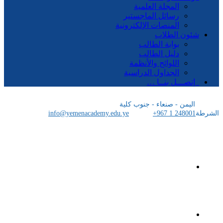
المجلة العلمية
رسائل الماجستير
المنصات الإلكترونية
شئون الطلاب
بوابة الطالب
دليل الطالب
اللوائح والأنظمة
الجداول الدراسية
إتصـــل بنــا …
اليمن - صنعاء - جنوب كلية
الشرطة
+967 1 248001
info@yemenacademy.edu.ye
الرئيسية
الأكاديمية اليمنية