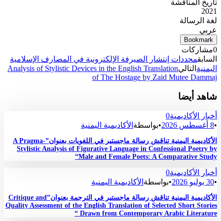
تاريخ المناقشة
2021
لغة الرسالة
عربي
Bookmark
0
مشاركات
السابق
محددات إنتشار الصيرفة الإلكترونية في المصارف الإسلامية
اليمنية
التالي
Analysis of Stylistic Devices in the English Translation
of The Hostage by Zaid Mutee Dammaj
شاهد أيضا
أخبار الأكاديمية
0
•
8 أغسطس 2026
•
بواسطة
الأكاديمية اليمنية
الأكاديمية اليمنية تناقش رسالة ماجستير في اللغويات بعنوان”A Pragma-
Stylistic Analysis of Figurative Language in Confessional Poetry by
Male and Female Poets: A Comparative Study“
أخبار الأكاديمية
0
•
30 يوليو 2026
•
بواسطة
الأكاديمية اليمنية
الأكاديمية اليمنية تناقش رسالة ماجستير في الترجمة بعنوان”Critique and
Quality Assessment of the English Translation of Selected Short Stories
Drawn from Contemporary Arabic Literature “