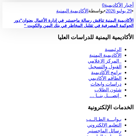
أخبار الأكاديمية
0
•
29 يوليو 2026
•
بواسطة
الأكاديمية اليمنية
الأكاديمية اليمنية تناقش رسالة ماجستير في إدارة الأعمال بعنوان”دور
الحوكمة المصرفية في تقليل المخاطر في بنك اليمن والكويت “
الأكاديمية اليمنية للدراسات العليا
الرئيسية
الأكاديمية اليمنية
المركز الإعلامي
القبول والتسجيل
برامج الأكاديمية
الطاقم الأكاديمي
دراسات وابحاث
شئون الطلاب
إتصـــل بنــا …
الخدمات الإلكترونية
بـوابـــة الطـالــب
التعليم الإلكتروني
رسائل الماجستير