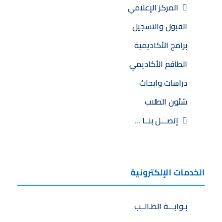
المركز الإعلامي
القبول والتسجيل
برامج الأكاديمية
الطاقم الأكاديمي
دراسات وابحاث
شئون الطلاب
إتصـــل بنــا …
الخدمات الإلكترونية
بـوابـــة الطـالــب