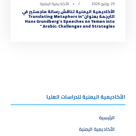
25 يوليو 2026
•
الأكاديمية اليمنية
الأكاديمية اليمنية تناقش رسالة ماجستير في
الترجمة بعنوان”Translating Metaphors in
Hans Grundberg’s Speeches on Yemen into
Arabic: Challenges and Strategies “
الأكاديمية اليمنية للدراسات العليا
الرئيسية
الأكاديمية اليمنية