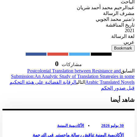
الباحث
عبدالرحيم محمد أحمد شريان
مشرف الرسالة
د/منير محمد الجوبي
تاريخ المناقشة
2021
لغة الرسالة
عربي
Bookmark
0
مشاركات
السابق
Postcolonial Translation between Resistance and
Submission:An Analytic Study of Translation Strategies in some
Arabic Translated Novels
التالي
الرقابة القضائية على هيئة التحكيم
قبل صدور الحكم
شاهد أيضا
أخبار الأكاديمية
0
30 يوليو 2026
•
الأكاديمية اليمنية
الأكاديمية اليمنية تناقش رسالة ماجستير في الترجمة