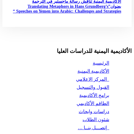
الأكاديمية اليمنية تناقش رسالة ماجستير في الترجمة
بعنوان”Translating Metaphors in Hans Grundberg’s
Speeches on Yemen into Arabic: Challenges and Strategies “
الأكاديمية اليمنية للدراسات العليا
الرئيسية
الأكاديمية اليمنية
المركز الإعلامي
القبول والتسجيل
برامج الأكاديمية
الطاقم الأكاديمي
دراسات وابحاث
شئون الطلاب
إتصـــل بنــا …