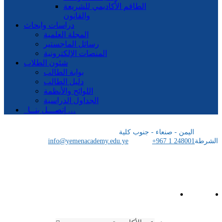
الطاقم الأكاديمي للشريعة
والقانون
دراسات وابحاث
المجلة العلمية
رسائل الماجستير
المنصات الإلكترونية
شئون الطلاب
بوابة الطالب
دليل الطالب
اللوائح والأنظمة
الجداول الدراسية
إتصـــل بنــا …
اليمن - صنعاء - جنوب كلية
الشرطة
+967 1 248001
info@yemenacademy.edu.ye
الرئيسية
الأكاديمية اليمنية