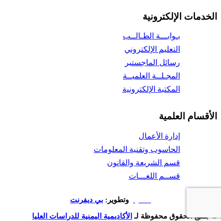
الخدمات الإلكترونية
بـوابـــة الطـالــب
التعليم الإلكتروني
رسائل الماجستير
المجـلــة العلميــة
المكتبة الإلكترونية
الأقسام العلمية
إدارة الأعمال
الحاسوب وتقنية المعلومات
قسم الشريعة والقانون
قســم اللغـــات
تصميم
وتطوير:
بي ديفرنت
© جميع الحقوق محفوظة لـ
الأكاديمية اليمنية للدراسات العليا